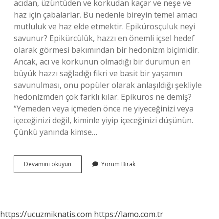
acıdan, üzüntüden ve korkudan kaçar ve neşe ve
haz için çabalarlar. Bu nedenle bireyin temel amacı
mutluluk ve haz elde etmektir. Epikürosçuluk neyi
savunur? Epikürcülük, hazzı en önemli içsel hedef
olarak görmesi bakımından bir hedonizm biçimidir.
Ancak, acı ve korkunun olmadığı bir durumun en
büyük hazzı sağladığı fikri ve basit bir yaşamın
savunulması, onu popüler olarak anlaşıldığı şekliyle
hedonizmden çok farklı kılar. Epikuros ne demiş?
“Yemeden veya içmeden önce ne yiyeceğinizi veya
içeceğinizi değil, kiminle yiyip içeceğinizi düşünün.
Çünkü yanında kimse…
Epikuros
Devamını okuyun
Yorum Bırak
Felsefesi
Kaç
Bölüme
Ayrılır
https://ucuzmiknatis.com
https://lamo.com.tr