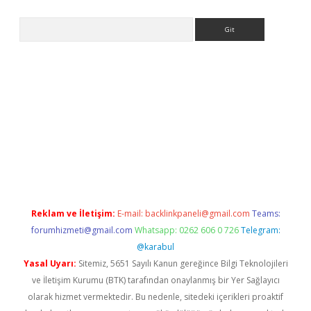
Arama
ps://ilbet.casino/
Reklam ve İletişim:
E-mail:
backlinkpaneli@gmail.com
Teams:
forumhizmeti@gmail.com
Whatsapp: 0262 606 0 726
Telegram:
@karabul
Yasal Uyarı:
Sitemiz, 5651 Sayılı Kanun gereğince Bilgi Teknolojileri
ve İletişim Kurumu (BTK) tarafından onaylanmış bir Yer Sağlayıcı
olarak hizmet vermektedir. Bu nedenle, sitedeki içerikleri proaktif