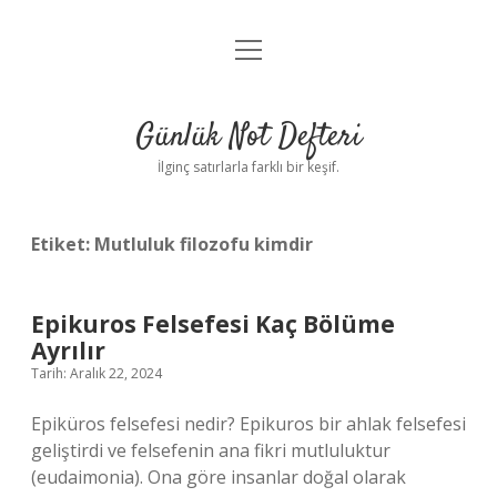
menüyü
Anasayfa
aç
Gizlilik Politikası
Günlük Not Defteri
Yasal Uyarı
İlginç satırlarla farklı bir keşif.
Hakkımızda
Etiket:
Mutluluk filozofu kimdir
Epikuros Felsefesi Kaç Bölüme
Ayrılır
Tarih: Aralık 22, 2024
Epiküros felsefesi nedir? Epikuros bir ahlak felsefesi
geliştirdi ve felsefenin ana fikri mutluluktur
(eudaimonia). Ona göre insanlar doğal olarak