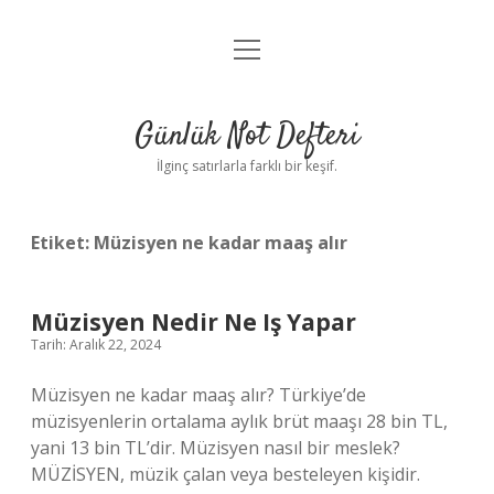
menüyü
Anasayfa
aç
Gizlilik Politikası
Günlük Not Defteri
Yasal Uyarı
İlginç satırlarla farklı bir keşif.
Hakkımızda
Etiket:
Müzisyen ne kadar maaş alır
Müzisyen Nedir Ne Iş Yapar
Tarih: Aralık 22, 2024
Müzisyen ne kadar maaş alır? Türkiye’de
müzisyenlerin ortalama aylık brüt maaşı 28 bin TL,
yani 13 bin TL’dir. Müzisyen nasıl bir meslek?
MÜZİSYEN, müzik çalan veya besteleyen kişidir.