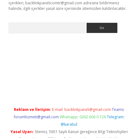
içerikleri,
backlinkpanelicomtr@gmail.com
adresine bildirmeniz
halinde, ilgili içerikler yasal süre içerisinde sitemizden kaldırılacaktır.
Arama
ps://ilbet.casino/
Reklam ve İletişim:
E-mail:
backlinkpaneli@gmail.com
Teams:
forumhizmeti@gmail.com
Whatsapp: 0262 606 0 726
Telegram:
@karabul
Yasal Uyarı:
Sitemiz, 5651 Sayılı Kanun gereğince Bilgi Teknolojileri