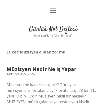
menüyü
Anasayfa
aç
Gizlilik Politikası
Günlük Not Defteri
Yasal Uyarı
İlginç satırlarla farklı bir keşif.
Hakkımızda
Etiket:
Müzisyen olmak zor mu
Müzisyen Nedir Ne Iş Yapar
Tarih: Aralık 22, 2024
Müzisyen ne kadar maaş alır? Türkiye’de
müzisyenlerin ortalama aylık brüt maaşı 28 bin TL,
yani 13 bin TL’dir. Müzisyen nasıl bir meslek?
MÜZİSYEN, müzik çalan veya besteleyen kişidir.