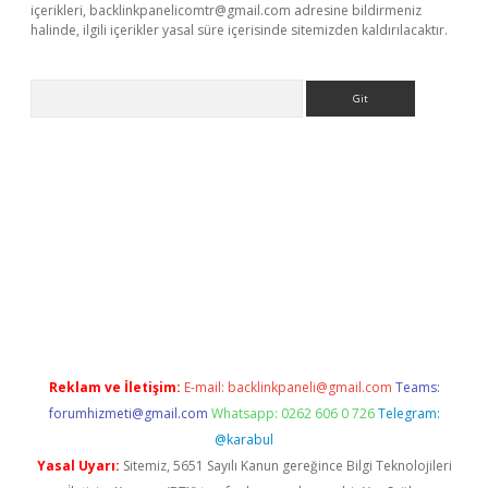
içerikleri,
backlinkpanelicomtr@gmail.com
adresine bildirmeniz
halinde, ilgili içerikler yasal süre içerisinde sitemizden kaldırılacaktır.
Arama
no/
Reklam ve İletişim:
E-mail:
backlinkpaneli@gmail.com
Teams:
forumhizmeti@gmail.com
Whatsapp: 0262 606 0 726
Telegram:
@karabul
Yasal Uyarı:
Sitemiz, 5651 Sayılı Kanun gereğince Bilgi Teknolojileri