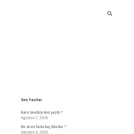
Sidebar
Son Yazılar
https://ilbet
Kara Sevda’yı kim yazdı ?
Ağustos 7, 2026
Bir at en fazla kaç kilodur ?
Ağustos 6, 2026