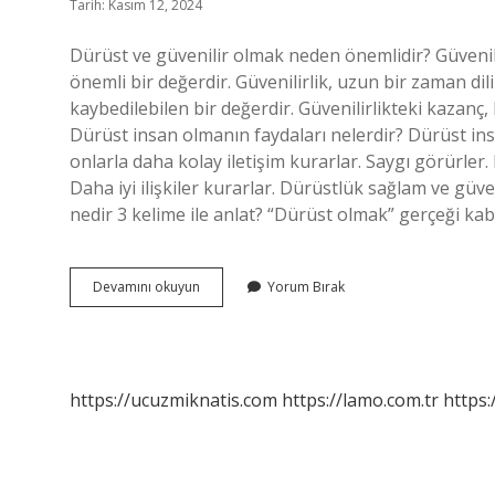
Tarih: Kasım 12, 2024
Dürüst ve güvenilir olmak neden önemlidir? Güvenili
önemli bir değerdir. Güvenilirlik, uzun bir zaman di
kaybedilebilen bir değerdir. Güvenilirlikteki kazanç, 
Dürüst insan olmanın faydaları nelerdir? Dürüst insa
onlarla daha kolay iletişim kurarlar. Saygı görürler
Daha iyi ilişkiler kurarlar. Dürüstlük sağlam ve güveni
nedir 3 kelime ile anlat? “Dürüst olmak” gerçeği ka
Dürüst
Devamını okuyun
Yorum Bırak
Olmanın
Önemi
Nedir
https://ucuzmiknatis.com
https://lamo.com.tr
https: