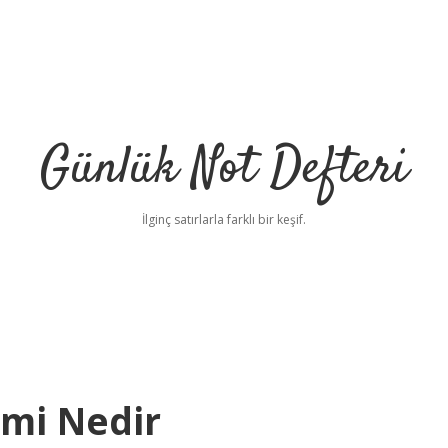
Günlük Not Defteri
İlginç satırlarla farklı bir keşif.
mi Nedir