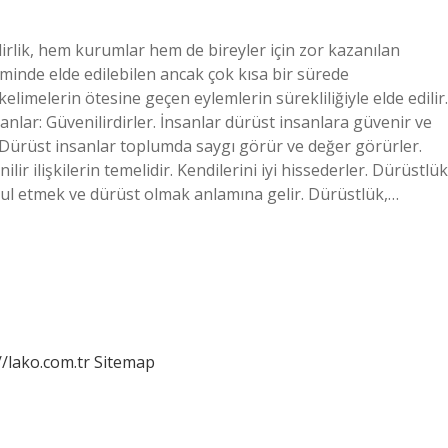
rlik, hem kurumlar hem de bireyler için zor kazanılan
liminde elde edilebilen ancak çok kısa bir sürede
kelimelerin ötesine geçen eylemlerin sürekliliğiyle elde edilir.
nlar: Güvenilirdirler. İnsanlar dürüst insanlara güvenir ve
. Dürüst insanlar toplumda saygı görür ve değer görürler.
lir ilişkilerin temelidir. Kendilerini iyi hissederler. Dürüstlük
bul etmek ve dürüst olmak anlamına gelir. Dürüstlük,…
//lako.com.tr
Sitemap