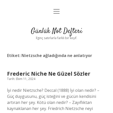
menüyü
Anasayfa
aç
Gizlilik Politikası
Günlük Not Defteri
Yasal Uyarı
İlginç satırlarla farklı bir keşif.
Hakkımızda
Etiket:
Nietzsche ağladığında ne anlatıyor
Frederic Niche Ne Güzel Sözler
Tarih: Ekim 11, 2024
İyi nedir Nietzsche? Deccal (1888) İyi olan nedir? –
Güç duygusunu, güç isteğini ve gücün kendisini
artıran her şey. Kötü olan nedir? – Zayıflıktan
kaynaklanan her şey. Friedrich Nietzsche neyi