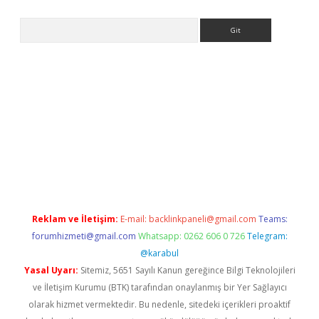
Arama
ps://ilbet.casino/
Reklam ve İletişim:
E-mail:
backlinkpaneli@gmail.com
Teams:
forumhizmeti@gmail.com
Whatsapp: 0262 606 0 726
Telegram:
@karabul
Yasal Uyarı:
Sitemiz, 5651 Sayılı Kanun gereğince Bilgi Teknolojileri
ve İletişim Kurumu (BTK) tarafından onaylanmış bir Yer Sağlayıcı
olarak hizmet vermektedir. Bu nedenle, sitedeki içerikleri proaktif