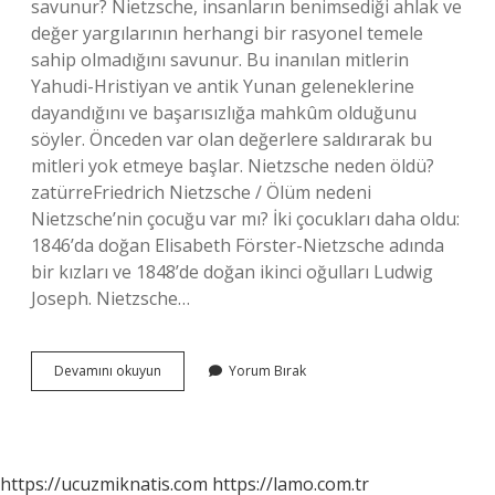
savunur? Nietzsche, insanların benimsediği ahlak ve
değer yargılarının herhangi bir rasyonel temele
sahip olmadığını savunur. Bu inanılan mitlerin
Yahudi-Hristiyan ve antik Yunan geleneklerine
dayandığını ve başarısızlığa mahkûm olduğunu
söyler. Önceden var olan değerlere saldırarak bu
mitleri yok etmeye başlar. Nietzsche neden öldü?
zatürreFriedrich Nietzsche / Ölüm nedeni
Nietzsche’nin çocuğu var mı? İki çocukları daha oldu:
1846’da doğan Elisabeth Förster-Nietzsche adında
bir kızları ve 1848’de doğan ikinci oğulları Ludwig
Joseph. Nietzsche…
Frederic
Devamını okuyun
Yorum Bırak
Niche
Ne
Güzel
Sözler
https://ucuzmiknatis.com
https://lamo.com.tr