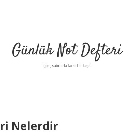
Günlük Not Defteri
İlginç satırlarla farklı bir keşif.
ri Nelerdir