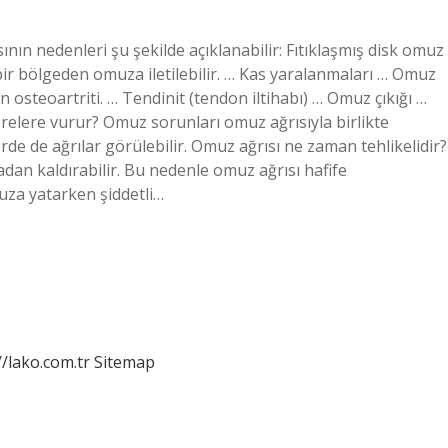
ının nedenleri şu şekilde açıklanabilir: Fıtıklaşmış disk omuz
ir bölgeden omuza iletilebilir. … Kas yaralanmaları … Omuz
steoartriti. … Tendinit (tendon iltihabı) … Omuz çıkığı …
elere vurur? Omuz sorunları omuz ağrısıyla birlikte
lerde de ağrılar görülebilir. Omuz ağrısı ne zaman tehlikelidir?
adan kaldırabilir. Bu nedenle omuz ağrısı hafife
muza yatarken şiddetli…
//lako.com.tr
Sitemap