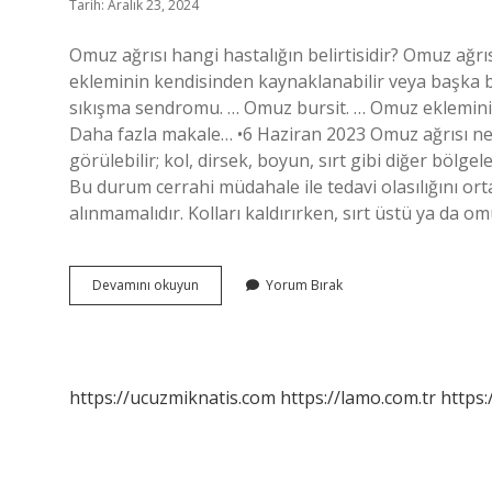
Tarih: Aralık 23, 2024
Omuz ağrısı hangi hastalığın belirtisidir? Omuz ağrıs
ekleminin kendisinden kaynaklanabilir veya başka b
sıkışma sendromu. … Omuz bursit. … Omuz ekleminin o
Daha fazla makale… •6 Haziran 2023 Omuz ağrısı ner
görülebilir; kol, dirsek, boyun, sırt gibi diğer bölge
Bu durum cerrahi müdahale ile tedavi olasılığını ort
alınmamalıdır. Kolları kaldırırken, sırt üstü ya da o
Omuz
Devamını okuyun
Yorum Bırak
Ağrısı
Belirtileri
Nelerdir
https://ucuzmiknatis.com
https://lamo.com.tr
https: