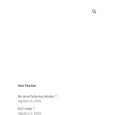
Sidebar
Son Yazılar
https://ilbet
Bir at en fazla kaç kilodur ?
Ağustos 6, 2026
KGT nedir ?
Ağustos 5, 2026