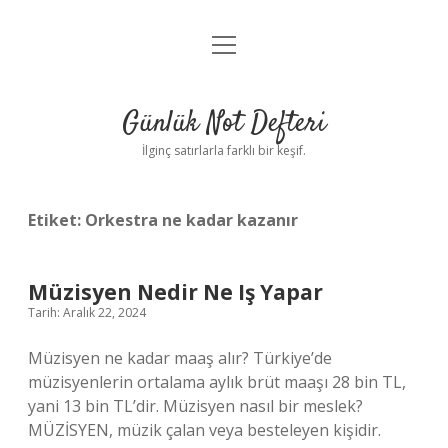
menüyü
Anasayfa
aç
Gizlilik Politikası
Günlük Not Defteri
Yasal Uyarı
İlginç satırlarla farklı bir keşif.
Hakkımızda
Etiket:
Orkestra ne kadar kazanır
Müzisyen Nedir Ne Iş Yapar
Tarih: Aralık 22, 2024
Müzisyen ne kadar maaş alır? Türkiye’de
müzisyenlerin ortalama aylık brüt maaşı 28 bin TL,
yani 13 bin TL’dir. Müzisyen nasıl bir meslek?
MÜZİSYEN, müzik çalan veya besteleyen kişidir.