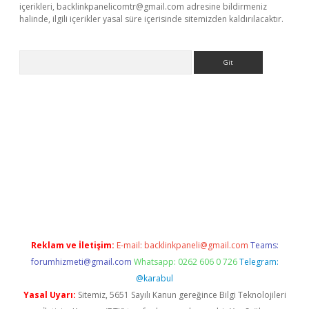
içerikleri,
backlinkpanelicomtr@gmail.com
adresine bildirmeniz
halinde, ilgili içerikler yasal süre içerisinde sitemizden kaldırılacaktır.
Arama
ps://ilbet.casino/
Reklam ve İletişim:
E-mail:
backlinkpaneli@gmail.com
Teams:
forumhizmeti@gmail.com
Whatsapp: 0262 606 0 726
Telegram:
@karabul
Yasal Uyarı:
Sitemiz, 5651 Sayılı Kanun gereğince Bilgi Teknolojileri