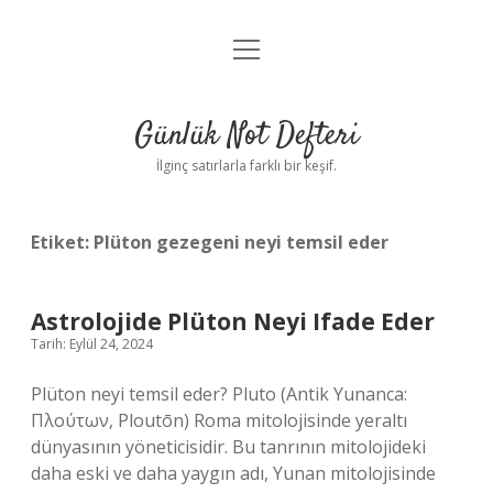
menüyü
Anasayfa
aç
Gizlilik Politikası
Günlük Not Defteri
Yasal Uyarı
İlginç satırlarla farklı bir keşif.
Hakkımızda
Etiket:
Plüton gezegeni neyi temsil eder
Astrolojide Plüton Neyi Ifade Eder
Tarih: Eylül 24, 2024
Plüton neyi temsil eder? Pluto (Antik Yunanca:
Πλούτων, Ploutōn) Roma mitolojisinde yeraltı
dünyasının yöneticisidir. Bu tanrının mitolojideki
daha eski ve daha yaygın adı, Yunan mitolojisinde