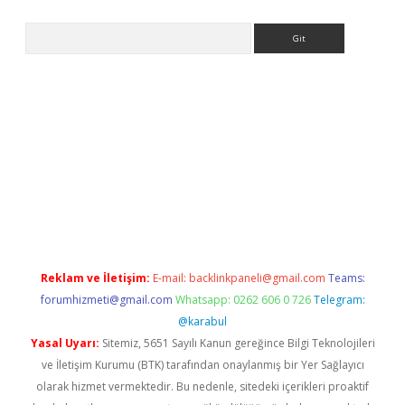
Arama
tps://ilbet.casino/
Reklam ve İletişim:
E-mail:
backlinkpaneli@gmail.com
Teams:
forumhizmeti@gmail.com
Whatsapp: 0262 606 0 726
Telegram:
@karabul
Yasal Uyarı:
Sitemiz, 5651 Sayılı Kanun gereğince Bilgi Teknolojileri
ve İletişim Kurumu (BTK) tarafından onaylanmış bir Yer Sağlayıcı
olarak hizmet vermektedir. Bu nedenle, sitedeki içerikleri proaktif