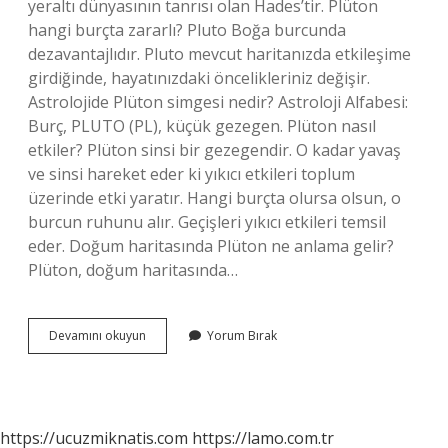
yeraltı dünyasının tanrısı olan Hades’tir. Plüton
hangi burçta zararlı? Pluto Boğa burcunda
dezavantajlıdır. Pluto mevcut haritanızda etkileşime
girdiğinde, hayatınızdaki öncelikleriniz değişir.
Astrolojide Plüton simgesi nedir? Astroloji Alfabesi:
Burç, PLUTO (PL), küçük gezegen. Plüton nasıl
etkiler? Plüton sinsi bir gezegendir. O kadar yavaş
ve sinsi hareket eder ki yıkıcı etkileri toplum
üzerinde etki yaratır. Hangi burçta olursa olsun, o
burcun ruhunu alır. Geçişleri yıkıcı etkileri temsil
eder. Doğum haritasında Plüton ne anlama gelir?
Plüton, doğum haritasında…
Astrolojide
Devamını okuyun
Yorum Bırak
Plüton
Neyi
Ifade
Eder
https://ucuzmiknatis.com
https://lamo.com.tr