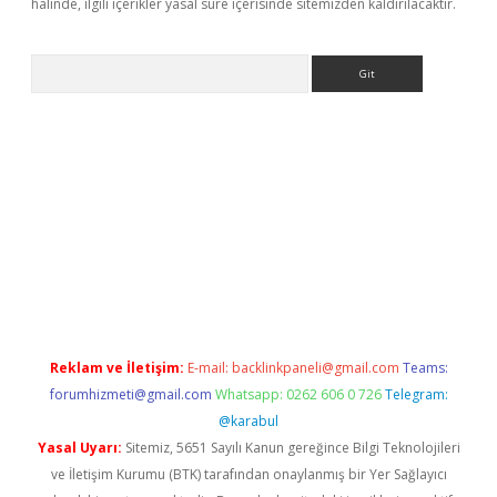
halinde, ilgili içerikler yasal süre içerisinde sitemizden kaldırılacaktır.
Arama
ps://ilbet.casino/
Reklam ve İletişim:
E-mail:
backlinkpaneli@gmail.com
Teams:
forumhizmeti@gmail.com
Whatsapp: 0262 606 0 726
Telegram:
@karabul
Yasal Uyarı:
Sitemiz, 5651 Sayılı Kanun gereğince Bilgi Teknolojileri
ve İletişim Kurumu (BTK) tarafından onaylanmış bir Yer Sağlayıcı