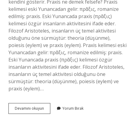
kendini gösterir. Praxis ne demek felsefe? Praxis
kelimesi eski Yunancadan gelir: πρᾶξις, romanize
edilmiş: praxis. Eski Yunancada praxis (πρᾶξις)
kelimesi özgür insanların aktivitesini ifade eder.
Filozof Aristoteles, insanların üç temel aktivitesi
olduğunu öne sürmüştür: theoria (düşünme),
poiesis (eylem) ve praxis (eylem). Praxis kelimesi eski
Yunancadan gelir: πρᾶξις, romanize edilmiş: praxis.
Eski Yunancada praxis (πρᾶξις) kelimesi özgür
insanların aktivitesini ifade eder. Filozof Aristoteles,
insanların üç temel aktivitesi olduğunu öne
sürmüştür: theoria (düşünme), poiesis (eylem) ve
praxis (eylem).…
Praksi
Devamını okuyun
Yorum Bırak
Ne
Demek