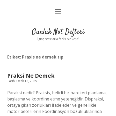
menüyü
Anasayfa
aç
Gizlilik Politikası
Günlük Not Defteri
Yasal Uyarı
İlginç satırlarla farklı bir keşif.
Hakkımızda
Etiket:
Praxis ne demek tıp
Praksi Ne Demek
Tarih: Ocak 12, 2025
Paraksi nedir? Praksis, belirli bir hareketi planlama,
başlatma ve koordine etme yeteneğidir. Dispraksi,
ortaya çıkan zorlukları ifade eder ve genellikle
motor becerilerin koordinasyon bozukluklarında