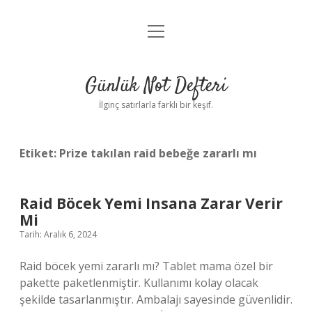
menüyü
Anasayfa
aç
Gizlilik Politikası
Günlük Not Defteri
Yasal Uyarı
İlginç satırlarla farklı bir keşif.
Hakkımızda
Etiket:
Prize takılan raid bebeğe zararlı mı
Raid Böcek Yemi Insana Zarar Verir
Mi
Tarih: Aralık 6, 2024
Raid böcek yemi zararlı mı? Tablet mama özel bir
pakette paketlenmiştir. Kullanımı kolay olacak
şekilde tasarlanmıştır. Ambalajı sayesinde güvenlidir.