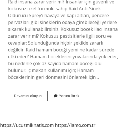
Raid insana zarar verir mi? İnsanlar için güvenli ve
kokusuz özel formüle sahip Raid Anti-Sinek
Öldürücü Sprey’i havaya ve kapı altları, pencere
pervazları gibi sineklerin odaya girebileceği yerlere
sıkarak kullanabilirsiniz. Kokusuz böcek ilacı insana
zarar verir mi? Kokusuz pestisitlerle ilgili soru ve
cevaplar: Solunduğunda hiçbir şekilde zararlı
değildir. Raid hamam böceği yemi ne kadar sürede
etki eder? Hamam böceklerini yuvalarında yok eder,
bu nedenle çok az sayıda hamam böceği ölü
bulunur. İç mekan kullanımı için; Hamam
böceklerinin geri dönmesini önlemek için…
Raid
Devamını okuyun
Yorum Bırak
Böcek
Yemi
Insana
Zarar
Verir
https://ucuzmiknatis.com
https://lamo.com.tr
Mi