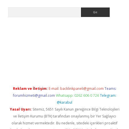
Arama
ps://ilbet.casino/
Reklam ve İletişim:
E-mail:
backlinkpaneli@gmail.com
Teams:
forumhizmeti@gmail.com
Whatsapp: 0262 606 0 726
Telegram:
@karabul
Yasal Uyarı:
Sitemiz, 5651 Sayılı Kanun gereğince Bilgi Teknolojileri
ve İletişim Kurumu (BTK) tarafından onaylanmış bir Yer Sağlayıcı
olarak hizmet vermektedir. Bu nedenle, sitedeki içerikleri proaktif