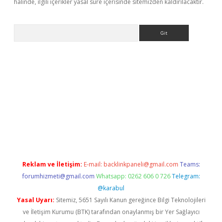
halinde, ilgili içerikler yasal süre içerisinde sitemizden kaldırılacaktır.
Arama
ps://ilbet.casino/
Reklam ve İletişim:
E-mail:
backlinkpaneli@gmail.com
Teams:
forumhizmeti@gmail.com
Whatsapp: 0262 606 0 726
Telegram:
@karabul
Yasal Uyarı:
Sitemiz, 5651 Sayılı Kanun gereğince Bilgi Teknolojileri
ve İletişim Kurumu (BTK) tarafından onaylanmış bir Yer Sağlayıcı