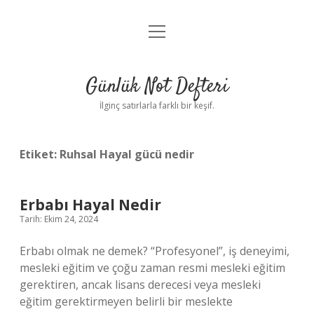
menüyü
Anasayfa
aç
Gizlilik Politikası
Günlük Not Defteri
Yasal Uyarı
İlginç satırlarla farklı bir keşif.
Hakkımızda
Etiket:
Ruhsal Hayal gücü nedir
Erbabı Hayal Nedir
Tarih: Ekim 24, 2024
Erbabı olmak ne demek? “Profesyonel”, iş deneyimi,
mesleki eğitim ve çoğu zaman resmi mesleki eğitim
gerektiren, ancak lisans derecesi veya mesleki
eğitim gerektirmeyen belirli bir meslekte