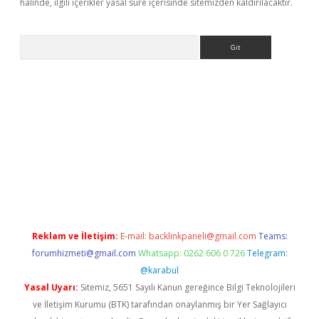
halinde, ilgili içerikler yasal süre içerisinde sitemizden kaldırılacaktır.
Arama
ps://ilbet.casino/
Reklam ve İletişim:
E-mail:
backlinkpaneli@gmail.com
Teams:
forumhizmeti@gmail.com
Whatsapp: 0262 606 0 726
Telegram:
@karabul
Yasal Uyarı:
Sitemiz, 5651 Sayılı Kanun gereğince Bilgi Teknolojileri
ve İletişim Kurumu (BTK) tarafından onaylanmış bir Yer Sağlayıcı