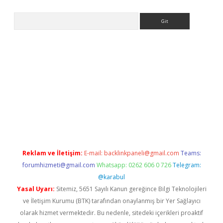
Arama
ps://ilbet.casino/
Reklam ve İletişim:
E-mail:
backlinkpaneli@gmail.com
Teams:
forumhizmeti@gmail.com
Whatsapp: 0262 606 0 726
Telegram:
@karabul
Yasal Uyarı:
Sitemiz, 5651 Sayılı Kanun gereğince Bilgi Teknolojileri
ve İletişim Kurumu (BTK) tarafından onaylanmış bir Yer Sağlayıcı
olarak hizmet vermektedir. Bu nedenle, sitedeki içerikleri proaktif