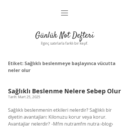
menüyü
Anasayfa
aç
Gizlilik Politikası
Günlük Not Defteri
Yasal Uyarı
İlginç satırlarla farklı bir keşif.
Hakkımızda
Etiket:
Sağlıklı beslenmeye başlayınca vücutta
neler olur
Sağlıklı Beslenme Nelere Sebep Olur
Tarih: Mart 25, 2025
Sağlıklı beslenmenin etkileri nelerdir? Sağlıklı bir
diyetin avantajları: Kilonuzu korur veya korur.
Avantajlar nelerdir? -Mfm nutramfm nutra ›blog›