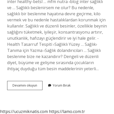
inter healthy-betsl … mfm nutra ›blog inter sağlıklı
ve … Sağlıklı beslenirsem ne olur? Bu nedenle,
sağlıklı bir beslenme hayatına devre geçirme, kilo
vermek ve bu nedenle hastalıklardan korunmak için
kullanılır. Sağlıklı ve düzenli besinler, özellikle beynin
sağlığını tüketmek, iyileşir, konsantrasyonu artırır,
unutkanlık, hafızayı güçlendirir ve iyi hale gelir. -
Health Tasarruf Tespiti ›Sağlıklı Yüzey … Sağlık›
Tanıma için Yazma ›Sağlık dolandırıcıları … Sağlıklı
beslenme bize ne kazandırır? Dengeli ve düzenli
diyet, büyüme ve gelişme sırasında çocukların
ihtiyaç duyduğu tüm besin maddelerinin yeterli…
Sağlıklı
Devamını okuyun
Yorum Bırak
Beslenme
Nelere
Sebep
Olur
https://ucuzmiknatis.com
https://lamo.com.tr