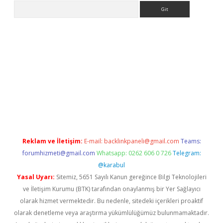
Arama
ps://ilbet.casino/
Reklam ve İletişim:
E-mail:
backlinkpaneli@gmail.com
Teams:
forumhizmeti@gmail.com
Whatsapp: 0262 606 0 726
Telegram:
@karabul
Yasal Uyarı:
Sitemiz, 5651 Sayılı Kanun gereğince Bilgi Teknolojileri
ve İletişim Kurumu (BTK) tarafından onaylanmış bir Yer Sağlayıcı
olarak hizmet vermektedir. Bu nedenle, sitedeki içerikleri proaktif
olarak denetleme veya araştırma yükümlülüğümüz bulunmamaktadır.