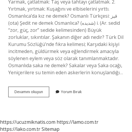
Yarmak, çatlatmak: Taş veya tahtayı çatlatmak. 2.
Yırtmak, yırtmak: Kuşağını ve elbiselerini yırttı.
Osmanlıca’da kız ne demek? Osmanlı Türkçesi: قیز‎
(ota) Şedit ne demek Osmanlıca? (ﺷﺪﻳﺪﻩ) i. (Ar. sedіd
“zor, güç, zor” sedіde kelimesinden) Büyük
zorluklar, sıkıntılar. Şakanın diğer adı nedir? Türk Dil
Kurumu Sözlüğü’nde fıkra kelimesi; Karşıdaki kişiyi
incitmeden, güldürmek veya eğlendirmek amacıyla
söylenen eylem veya söz olarak tanımlanmaktadır.
Osmanlıda saka ne demek? Sakalar veya Saka ocağı,
Yeniçerilere su temin eden askerlerin konuşlandığı…
Şakka
Devamını okuyun
Yorum Bırak
Ne
Demek
Osmanlıca
https://ucuzmiknatis.com
https://lamo.com.tr
https://lako.com.tr
Sitemap