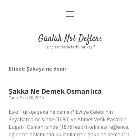
menüyü
Anasayfa
aç
Gizlilik Politikası
Günlük Not Defteri
Yasal Uyarı
İlginç satırlarla farklı bir keşif.
Hakkımızda
Etiket:
Şakaya ne denir
Şakka Ne Demek Osmanlıca
Tarih: Ekim 28, 2024
Eski Türkçe şaka ne demek? Evliya Çelebi’nin
Seyahatname’sinde (1680) ve Ahmet Vefik Paşa’nın
Lugat-ı Osmani’sinde (1876) espri kelimesi “eğlence,
eğlence” anlamında kullanılmıştır. Şakk ne demek? 1.