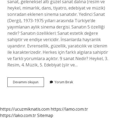
sanat, geleneksel altı güzel sanat dalına (resim ve
heykel, mimarlık, dans, tiyatro, edebiyat ve müzik)
sonradan eklenen sinema sanatıdır. Yedinci Sanat
(Dergi), 1973-1975 yılları arasında Türkiye’de
yayımlanan aylık sinema dergisi. Sanatın 5 özelliği
nedir? Sanatın özellikleri: Sanat estetik değere
sahiptir ve endişe vericidir. İnsanlarda hayranlık
uyandırır. Evrensellik, güzellik, yaratıcılık ve izlenim
ile karakterizedir. Herkes için farklı algılara sahiptir
ve farklı yorumlara açıktır. 9 sanat Nedir? Heykel, 3.
Resim, 4. Müzik, 5. Edebiyat (şiir ve…
Sanat
Devamını okuyun
Yorum Bırak
Nelere
Denir
https://ucuzmiknatis.com
https://lamo.com.tr
https://lako.com.tr
Sitemap