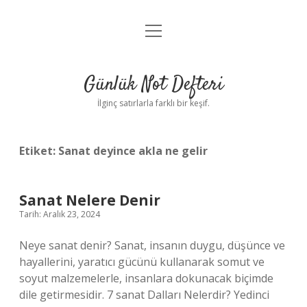
menüyü
Anasayfa
aç
Gizlilik Politikası
Günlük Not Defteri
Yasal Uyarı
İlginç satırlarla farklı bir keşif.
Hakkımızda
Etiket:
Sanat deyince akla ne gelir
Sanat Nelere Denir
Tarih: Aralık 23, 2024
Neye sanat denir? Sanat, insanın duygu, düşünce ve
hayallerini, yaratıcı gücünü kullanarak somut ve
soyut malzemelerle, insanlara dokunacak biçimde
dile getirmesidir. 7 sanat Dalları Nelerdir? Yedinci