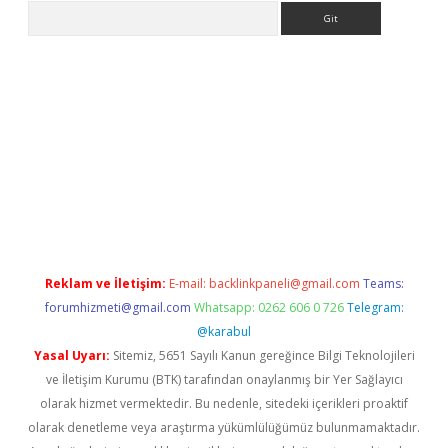
Arama
ps://ilbet.casino/
Reklam ve İletişim:
E-mail:
backlinkpaneli@gmail.com
Teams:
forumhizmeti@gmail.com
Whatsapp: 0262 606 0 726
Telegram:
@karabul
Yasal Uyarı:
Sitemiz, 5651 Sayılı Kanun gereğince Bilgi Teknolojileri
ve İletişim Kurumu (BTK) tarafından onaylanmış bir Yer Sağlayıcı
olarak hizmet vermektedir. Bu nedenle, sitedeki içerikleri proaktif
olarak denetleme veya araştırma yükümlülüğümüz bulunmamaktadır.