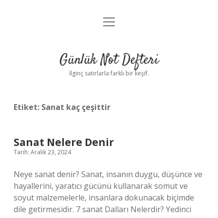
menüyü
Anasayfa
aç
Gizlilik Politikası
Günlük Not Defteri
Yasal Uyarı
İlginç satırlarla farklı bir keşif.
Hakkımızda
Etiket:
Sanat kaç çeşittir
Sanat Nelere Denir
Tarih: Aralık 23, 2024
Neye sanat denir? Sanat, insanın duygu, düşünce ve
hayallerini, yaratıcı gücünü kullanarak somut ve
soyut malzemelerle, insanlara dokunacak biçimde
dile getirmesidir. 7 sanat Dalları Nelerdir? Yedinci