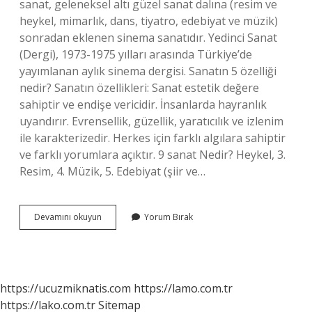
sanat, geleneksel altı güzel sanat dalına (resim ve
heykel, mimarlık, dans, tiyatro, edebiyat ve müzik)
sonradan eklenen sinema sanatıdır. Yedinci Sanat
(Dergi), 1973-1975 yılları arasında Türkiye’de
yayımlanan aylık sinema dergisi. Sanatın 5 özelliği
nedir? Sanatın özellikleri: Sanat estetik değere
sahiptir ve endişe vericidir. İnsanlarda hayranlık
uyandırır. Evrensellik, güzellik, yaratıcılık ve izlenim
ile karakterizedir. Herkes için farklı algılara sahiptir
ve farklı yorumlara açıktır. 9 sanat Nedir? Heykel, 3.
Resim, 4. Müzik, 5. Edebiyat (şiir ve…
Sanat
Devamını okuyun
Yorum Bırak
Nelere
Denir
https://ucuzmiknatis.com
https://lamo.com.tr
https://lako.com.tr
Sitemap