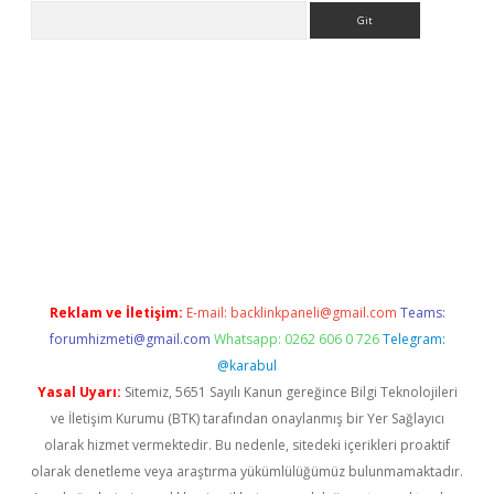
Arama
ps://ilbet.casino/
Reklam ve İletişim:
E-mail:
backlinkpaneli@gmail.com
Teams:
forumhizmeti@gmail.com
Whatsapp: 0262 606 0 726
Telegram:
@karabul
Yasal Uyarı:
Sitemiz, 5651 Sayılı Kanun gereğince Bilgi Teknolojileri
ve İletişim Kurumu (BTK) tarafından onaylanmış bir Yer Sağlayıcı
olarak hizmet vermektedir. Bu nedenle, sitedeki içerikleri proaktif
olarak denetleme veya araştırma yükümlülüğümüz bulunmamaktadır.