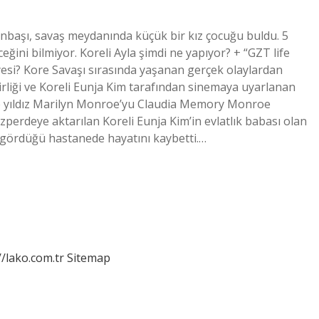
Onbaşı, savaş meydanında küçük bir kız çocuğu buldu. 5
eğini bilmiyor. Koreli Ayla şimdi ne yapıyor? + “GZT life
yesi? Kore Savaşı sırasında yaşanan gerçek olaylardan
rliği ve Koreli Eunja Kim tarafından sinemaya uyarlanan
sane yıldız Marilyn Monroe’yu Claudia Memory Monroe
yazperdeye aktarılan Koreli Eunja Kim’in evlatlık babası olan
vi gördüğü hastanede hayatını kaybetti.…
//lako.com.tr
Sitemap