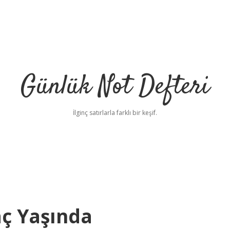
Günlük Not Defteri
İlginç satırlarla farklı bir keşif.
aç Yaşında