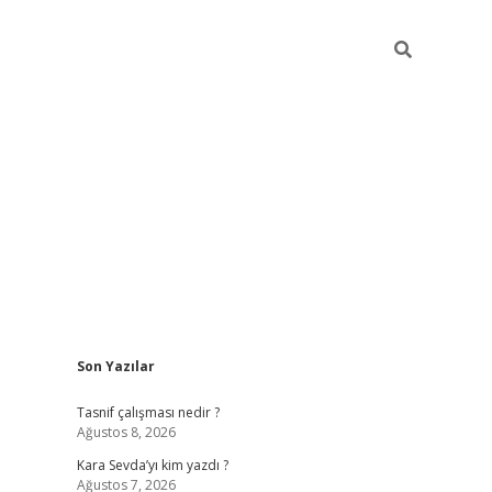
Sidebar
Son Yazılar
https://ilbet.casino/
Tasnif çalışması nedir ?
Ağustos 8, 2026
Kara Sevda’yı kim yazdı ?
Ağustos 7, 2026