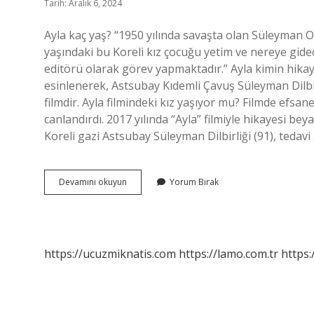
Tarih: Aralık 6, 2024
Ayla kaç yaş? “1950 yılında savaşta olan Süleyman 
yaşındaki bu Koreli kız çocuğu yetim ve nereye gidec
editörü olarak görev yapmaktadır.” Ayla kimin hika
esinlenerek, Astsubay Kıdemli Çavuş Süleyman Dilbi
filmdir. Ayla filmindeki kız yaşıyor mu? Filmde ef
canlandırdı. 2017 yılında “Ayla” filmiyle hikayesi be
Koreli gazi Astsubay Süleyman Dilbirliği (91), teda
Güney
Devamını okuyun
Yorum Bırak
Koreli
Ayla
Kaç
Yaşında
https://ucuzmiknatis.com
https://lamo.com.tr
https: