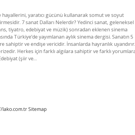
 hayallerini, yaratıcı gücünü kullanarak somut ve soyut
mesidir. 7 sanat Dalları Nelerdir? Yedinci sanat, geleneksel
 dans, tiyatro, edebiyat ve müzik) sonradan eklenen sinema
rasında Türkiye’de yayımlanan aylık sinema dergisi. Sanatın 5
ere sahiptir ve endişe vericidir. İnsanlarda hayranlık uyandırır
erizedir. Herkes için farklı algılara sahiptir ve farklı yorumlar
Edebiyat (şiir ve…
//lako.com.tr
Sitemap