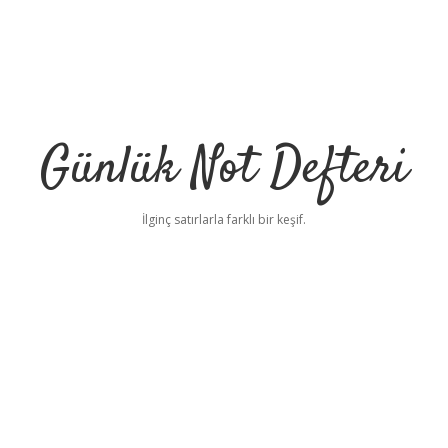
Günlük Not Defteri
İlginç satırlarla farklı bir keşif.