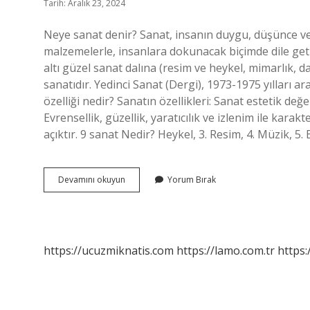
Tarih: Aralık 23, 2024
Neye sanat denir? Sanat, insanın duygu, düşünce ve
malzemelerle, insanlara dokunacak biçimde dile getir
altı güzel sanat dalına (resim ve heykel, mimarlık,
sanatıdır. Yedinci Sanat (Dergi), 1973-1975 yılları a
özelliği nedir? Sanatın özellikleri: Sanat estetik değ
Evrensellik, güzellik, yaratıcılık ve izlenim ile karakt
açıktır. 9 sanat Nedir? Heykel, 3. Resim, 4. Müzik, 5. 
Sanat
Devamını okuyun
Yorum Bırak
Nelere
Denir
https://ucuzmiknatis.com
https://lamo.com.tr
https: