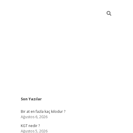
Sidebar
Son Yazılar
https://ilbe
Bir at en fazla kaç kilodur ?
Ağustos 6, 2026
KGT nedir ?
Ağustos 5, 2026