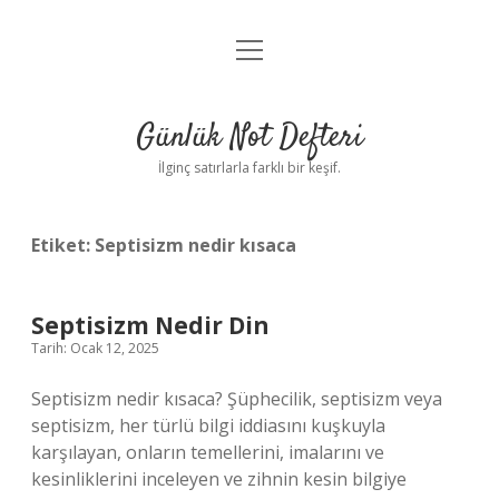
menüyü
Anasayfa
aç
Gizlilik Politikası
Günlük Not Defteri
Yasal Uyarı
İlginç satırlarla farklı bir keşif.
Hakkımızda
Etiket:
Septisizm nedir kısaca
Septisizm Nedir Din
Tarih: Ocak 12, 2025
Septisizm nedir kısaca? Şüphecilik, septisizm veya
septisizm, her türlü bilgi iddiasını kuşkuyla
karşılayan, onların temellerini, imalarını ve
kesinliklerini inceleyen ve zihnin kesin bilgiye