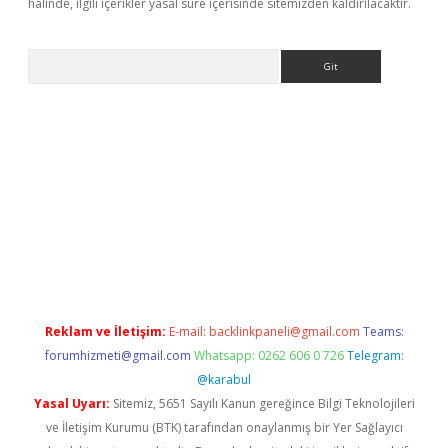
halinde, ilgili içerikler yasal süre içerisinde sitemizden kaldırılacaktır.
Arama
ps://ilbet.casino/
Reklam ve İletişim:
E-mail:
backlinkpaneli@gmail.com
Teams:
forumhizmeti@gmail.com
Whatsapp: 0262 606 0 726
Telegram:
@karabul
Yasal Uyarı:
Sitemiz, 5651 Sayılı Kanun gereğince Bilgi Teknolojileri
ve İletişim Kurumu (BTK) tarafından onaylanmış bir Yer Sağlayıcı