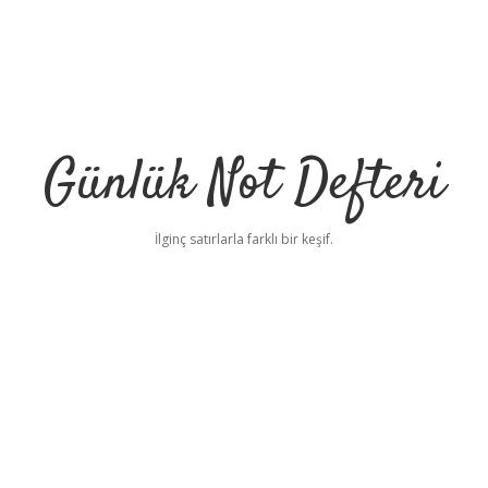
Günlük Not Defteri
İlginç satırlarla farklı bir keşif.