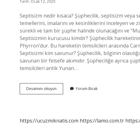
Tarih: Ocak 12, 2025
Septisizm nedir kısaca? Şüphecilik, septisizm veya se
temellerini, imalarını ve kesinliklerini inceleyen ve 
sürekli ve tam bir şüphe halinde olunacağını ve “M
Septisizmin kurucusu kimdir? Şüphecilik hareketini
Phyrron’dur. Bu hareketin temsilcileri arasında Carn
Septisizmi kim savunur? Şüphecilik, bilginin olas
savunan bir felsefe akımıdır. Şüpheciliğe ayrıca şüp
temsilcileri antik Yunan…
Septisizm
Devamını okuyun
Yorum Bırak
Nedir
Din
https://ucuzmiknatis.com
https://lamo.com.tr
https: