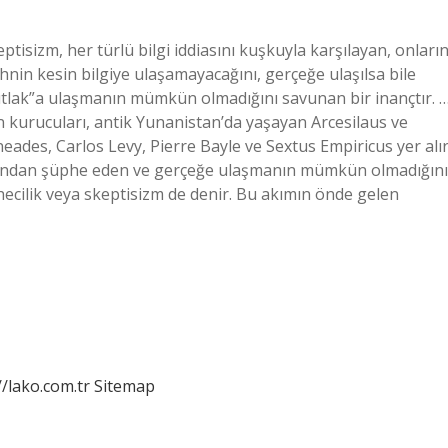
ptisizm, her türlü bilgi iddiasını kuşkuyla karşılayan, onları
zihnin kesin bilgiye ulaşamayacağını, gerçeğe ulaşılsa bile
utlak”a ulaşmanın mümkün olmadığını savunan bir inançtır. 
n kurucuları, antik Yunanistan’da yaşayan Arcesilaus ve
eades, Carlos Levy, Pierre Bayle ve Sextus Empiricus yer alır
ılığından şüphe eden ve gerçeğe ulaşmanın mümkün olmadığını
hecilik veya skeptisizm de denir. Bu akımın önde gelen
//lako.com.tr
Sitemap