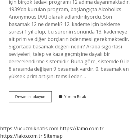
için birçok tedavi programı 12 adıma dayanmaktadır.
1939’da kurulan program, başlangıçta Alcoholics
Anonymous (AA) olarak adlandırılıyordu. Son
basamak 12 ne demek? 12. kademe için bekleme
süresi 1 yıl olup, bu sürenin sonunda 13. kademeye
ait prim ve diğer borçların ödenmesi gerekmektedir.
Sigortada basamak değeri nedir? Araba sigortası
seviyeleri, talep ve kaza geçmişine dayalı bir
derecelendirme sistemidir. Buna göre, sistemde 0 ile
8 arasında değişen 9 basamak vardır. 0. basamak en
yüksek prim artışını temsil eder.…
12
Devamını okuyun
Yorum Bırak
Basamak
Nedir
https://ucuzmiknatis.com
https://lamo.com.tr
https://lako.com.tr
Sitemap