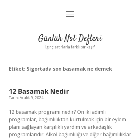
menüyü
Anasayfa
aç
Gizlilik Politikası
Günlük Not Defteri
Yasal Uyarı
İlginç satırlarla farklı bir keşif.
Hakkımızda
Etiket:
Sigortada son basamak ne demek
12 Basamak Nedir
Tarih: Aralık 9, 2024
12 basamak programı nedir? On iki adımlı
programlar, bağımlılıktan kurtulmak için bir eylem
planı sağlayan karşılıklı yardım ve arkadaşlık
programlarıdır. Alkol bağımlılığı ve diğer bağımlılıklar