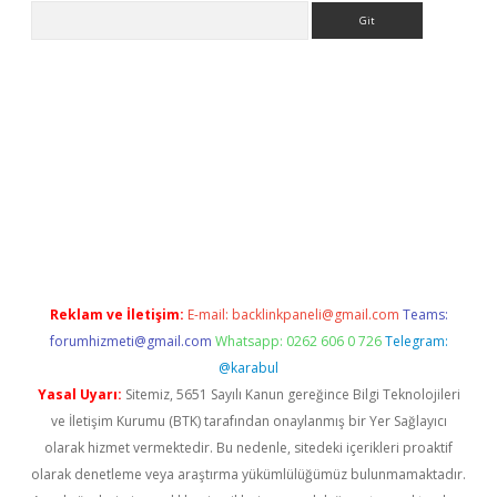
Arama
ttps://ilbet.casino/
Reklam ve İletişim:
E-mail:
backlinkpaneli@gmail.com
Teams:
forumhizmeti@gmail.com
Whatsapp: 0262 606 0 726
Telegram:
@karabul
Yasal Uyarı:
Sitemiz, 5651 Sayılı Kanun gereğince Bilgi Teknolojileri
ve İletişim Kurumu (BTK) tarafından onaylanmış bir Yer Sağlayıcı
olarak hizmet vermektedir. Bu nedenle, sitedeki içerikleri proaktif
olarak denetleme veya araştırma yükümlülüğümüz bulunmamaktadır.