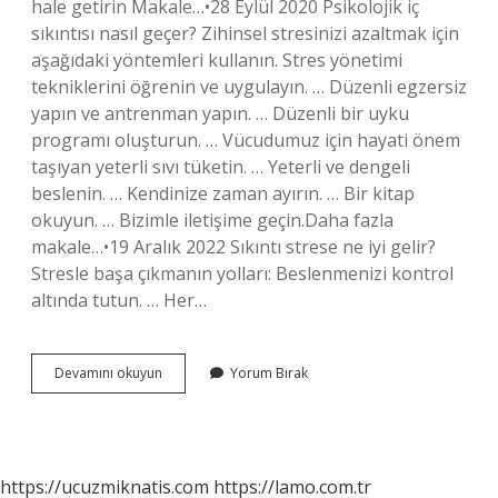
hale getirin Makale…•28 Eylül 2020 Psikolojik iç
sıkıntısı nasıl geçer? Zihinsel stresinizi azaltmak için
aşağıdaki yöntemleri kullanın. Stres yönetimi
tekniklerini öğrenin ve uygulayın. … Düzenli egzersiz
yapın ve antrenman yapın. … Düzenli bir uyku
programı oluşturun. … Vücudumuz için hayati önem
taşıyan yeterli sıvı tüketin. … Yeterli ve dengeli
beslenin. … Kendinize zaman ayırın. … Bir kitap
okuyun. … Bizimle iletişime geçin.Daha fazla
makale…•19 Aralık 2022 Sıkıntı strese ne iyi gelir?
Stresle başa çıkmanın yolları: Beslenmenizi kontrol
altında tutun. … Her…
Psikolojik
Devamını okuyun
Yorum Bırak
Sıkıntılardan
Nasıl
Kurtuluruz
https://ucuzmiknatis.com
https://lamo.com.tr