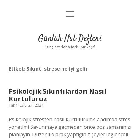
menüyü
Anasayfa
aç
Gizlilik Politikası
Günlük Not Defteri
Yasal Uyarı
İlginç satırlarla farklı bir keşif.
Hakkımızda
Etiket:
Sıkıntı strese ne iyi gelir
Psikolojik Sıkıntılardan Nasıl
Kurtuluruz
Tarih: Eylül 21, 2024
Psikolojik stresten nasıl kurtulurum? 7 adımda stres
yönetimi Savunmaya geçmeden önce boş zamanınızı
planlayın. Düzenli olarak yaptığınız şeyleri eğlenceli