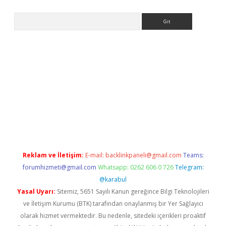
Arama
ps://ilbet.casino/
Reklam ve İletişim:
E-mail:
backlinkpaneli@gmail.com
Teams:
forumhizmeti@gmail.com
Whatsapp: 0262 606 0 726
Telegram:
@karabul
Yasal Uyarı:
Sitemiz, 5651 Sayılı Kanun gereğince Bilgi Teknolojileri
ve İletişim Kurumu (BTK) tarafından onaylanmış bir Yer Sağlayıcı
olarak hizmet vermektedir. Bu nedenle, sitedeki içerikleri proaktif