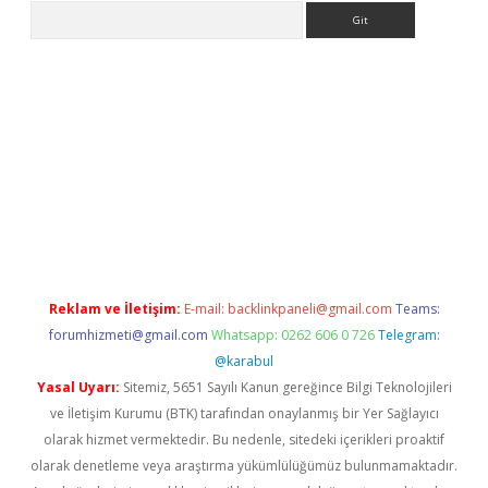
Arama
ps://ilbet.casino/
Reklam ve İletişim:
E-mail:
backlinkpaneli@gmail.com
Teams:
forumhizmeti@gmail.com
Whatsapp: 0262 606 0 726
Telegram:
@karabul
Yasal Uyarı:
Sitemiz, 5651 Sayılı Kanun gereğince Bilgi Teknolojileri
ve İletişim Kurumu (BTK) tarafından onaylanmış bir Yer Sağlayıcı
olarak hizmet vermektedir. Bu nedenle, sitedeki içerikleri proaktif
olarak denetleme veya araştırma yükümlülüğümüz bulunmamaktadır.