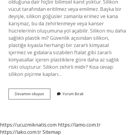
olduğuna dair hiçbir bilimsel kanıt yoktur. Silikon
vücut tarafından eritilmez veya emilmez. Başka bir
deyişle, silikon göğüsler zamanla erimez ve kana
karışmaz, bu da zehirlenmeye veya kanser
hücrelerinin oluşumuna yol açabilir. Silikon mu daha
sağlıklı plastik mi? Güvenlik açısından silikon,
plastiğe kıyasla herhangi bir zararlı kimyasal
içermez ve gıdalara sızabilen ftalat gibi zararlı
kimyasallar içeren plastiklere göre daha az sağlık
riski oluşturur. Silikon zehirli midir? Kısa cevap:
silikon pişirme kapları…
Silikon
Devamını okuyun
Yorum Bırak
Insan
Sağlığına
Zararlı
Mı
https://ucuzmiknatis.com
https://lamo.com.tr
https://lako.com.tr
Sitemap