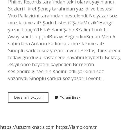
Philips Records tarafından tekli olarak yayınlandı.
Sözleri Fikret Şeneş tarafından yazıldı ve bestesi
Vito Pallavicini tarafından bestelendi. Ne yazar söz
müzik kime ait? Şarkı Listesi#ŞarkıMüzik1Hangi
yazar Topçu2UstaSelami Şahin3Zalim Took It
Awayİsmet Topçu4Burayı BeğendimKenan Mete6
satır daha Acıların kadını söz müzik kime ait?
Sinoplu şarkıcı-söz yazarı Levent Bektaş, bir süredir
tedavi gördüğü hastanede hayatını kaybetti. Bektaş,
34 yıl önce hayatını kaybeden Bergen’in
seslendirdiği “Acının Kadını” adlı şarkının söz
yazarıydı. Sinoplu şarkıcı-söz yazarı Levent…
Eller
Devamını okuyun
Yorum Bırak
Aldı
Söz
Müzik
Kime
Ait
https://ucuzmiknatis.com
https://lamo.com.tr