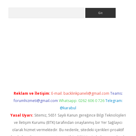
Arama
ps://ilbet.casino/
Reklam ve İletişim:
E-mail:
backlinkpaneli@gmail.com
Teams:
forumhizmeti@gmail.com
Whatsapp: 0262 606 0 726
Telegram:
@karabul
Yasal Uyarı:
Sitemiz, 5651 Sayılı Kanun gereğince Bilgi Teknolojileri
ve İletişim Kurumu (BTK) tarafından onaylanmış bir Yer Sağlayıcı
olarak hizmet vermektedir. Bu nedenle, sitedeki içerikleri proaktif