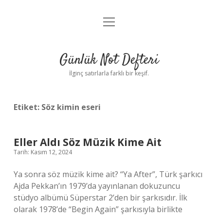
menüyü
Anasayfa
aç
Gizlilik Politikası
Günlük Not Defteri
Yasal Uyarı
İlginç satırlarla farklı bir keşif.
Hakkımızda
Etiket:
Söz kimin eseri
Eller Aldı Söz Müzik Kime Ait
Tarih: Kasım 12, 2024
Ya sonra söz müzik kime ait? “Ya After”, Türk şarkıcı
Ajda Pekkan’ın 1979’da yayınlanan dokuzuncu
stüdyo albümü Süperstar 2’den bir şarkısıdır. İlk
olarak 1978’de “Begin Again” şarkısıyla birlikte