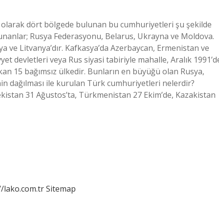
i olarak dört bölgede bulunan bu cumhuriyetleri şu şekilde
anlar; Rusya Federasyonu, Belarus, Ukrayna ve Moldova.
nya ve Litvanya’dır. Kafkasya’da Azerbaycan, Ermenistan ve
et devletleri veya Rus siyasi tabiriyle mahalle, Aralık 1991’d
çıkan 15 bağımsız ülkedir. Bunların en büyüğü olan Rusya,
’nin dağılması ile kurulan Türk cumhuriyetleri nelerdir?
ekistan 31 Ağustos’ta, Türkmenistan 27 Ekim’de, Kazakistan
//lako.com.tr
Sitemap