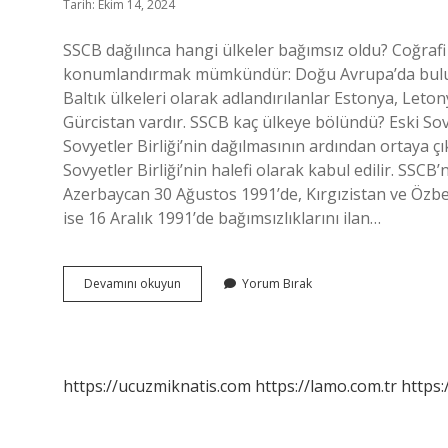
Tarih: Ekim 14, 2024
SSCB dağılınca hangi ülkeler bağımsız oldu? Coğraf
konumlandırmak mümkündür: Doğu Avrupa’da bulun
Baltık ülkeleri olarak adlandırılanlar Estonya, Leto
Gürcistan vardır. SSCB kaç ülkeye bölündü? Eski Sovy
Sovyetler Birliği’nin dağılmasının ardından ortaya 
Sovyetler Birliği’nin halefi olarak kabul edilir. SSCB
Azerbaycan 30 Ağustos 1991’de, Kırgızistan ve Özb
ise 16 Aralık 1991’de bağımsızlıklarını ilan…
Sscb
Devamını okuyun
Yorum Bırak
Dağılmasıyla
Hangi
Devletler
Kuruldu
https://ucuzmiknatis.com
https://lamo.com.tr
https: