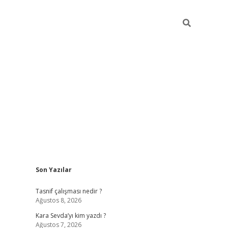
Sidebar
Son Yazılar
https://il
Tasnif çalışması nedir ?
Ağustos 8, 2026
Kara Sevda’yı kim yazdı ?
Ağustos 7, 2026