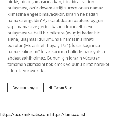
bir kişinin iç çamaşırına kan, irin, idrar ve irin
bulaşması, özür devam ettiği sürece onun namaz
kılmasına engel olmayacaktır. İdrarın ne kadarı
namaza engeldir? Ayrıca abdestin usulüne uygun
yapılmaması ve geride kalan idrarın elbiseye
bulaşması ve belli bir miktara (avuç içi kadar bir
alana) ulaşması durumunda namazın sıhhati
bozulur (Mevsılî, el-İhtiyar, 1/31). İdrar kaçırınca
namaz kılınır mı? İdrar kaçırma halinde özür yoksa
abdest sahih olmaz. Bunun için idrarın vücuttan
tamamen çıkmasını beklemek ve bunu biraz hareket
ederek, yürüyerek…
Elbisede
Devamını okuyun
Yorum Bırak
Ne
Kadar
Idrar
Sıçrarsa
Namaz
https://ucuzmiknatis.com
https://lamo.com.tr
Kılınır