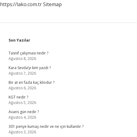
https://lako.com.tr
Sitemap
Mı
Sidebar
Son Yazılar
Tasnif çalışması nedir ?
Ağustos 8, 2026
Kara Sevda’yı kim yazdı ?
Ağustos 7, 2026
Bir at en fazla kaç kilodur ?
Ağustos 6, 2026
KGT nedir ?
Ağustos 5, 2026
Avans gün nedir ?
Ağustos 4, 2026
301 penye kumaş nedir ve ne için kullanılır ?
Ağustos 3, 2026