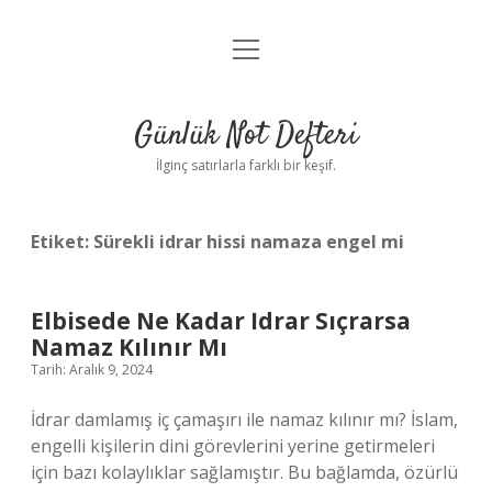
menüyü
Anasayfa
aç
Gizlilik Politikası
Günlük Not Defteri
Yasal Uyarı
İlginç satırlarla farklı bir keşif.
Hakkımızda
Etiket:
Sürekli idrar hissi namaza engel mi
Elbisede Ne Kadar Idrar Sıçrarsa
Namaz Kılınır Mı
Tarih: Aralık 9, 2024
İdrar damlamış iç çamaşırı ile namaz kılınır mı? İslam,
engelli kişilerin dini görevlerini yerine getirmeleri
için bazı kolaylıklar sağlamıştır. Bu bağlamda, özürlü