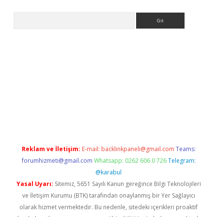
Arama
ps://ilbet.casino/
Reklam ve İletişim:
E-mail:
backlinkpaneli@gmail.com
Teams:
forumhizmeti@gmail.com
Whatsapp: 0262 606 0 726
Telegram:
@karabul
Yasal Uyarı:
Sitemiz, 5651 Sayılı Kanun gereğince Bilgi Teknolojileri
ve İletişim Kurumu (BTK) tarafından onaylanmış bir Yer Sağlayıcı
olarak hizmet vermektedir. Bu nedenle, sitedeki içerikleri proaktif