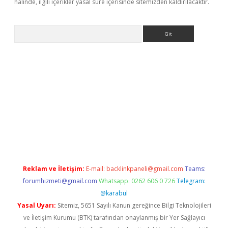
halinde, ilgili içerikler yasal süre içerisinde sitemizden kaldırılacaktır.
Arama
ps://ilbet.casino/
Reklam ve İletişim:
E-mail:
backlinkpaneli@gmail.com
Teams:
forumhizmeti@gmail.com
Whatsapp: 0262 606 0 726
Telegram:
@karabul
Yasal Uyarı:
Sitemiz, 5651 Sayılı Kanun gereğince Bilgi Teknolojileri
ve İletişim Kurumu (BTK) tarafından onaylanmış bir Yer Sağlayıcı