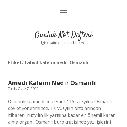
menüyü
Anasayfa
aç
Gizlilik Politikası
Günlük Not Defteri
Yasal Uyarı
İlginç satırlarla farklı bir keşif.
Hakkımızda
Etiket:
Tahvil kalemi nedir Osmanlı
Amedi Kalemi Nedir Osmanlı
Tarih: Ocak 7, 2025
Osmanlıda amedi ne demek? 15. yüzyılda Osmanlı
devlet yönetiminde. 17. yüzyılın ortalarından
itibaren. Yüzyılın ilk yarısına kadar en önemli karar
alma organı. Osmanlı bürokrasisinde yazı işlerini