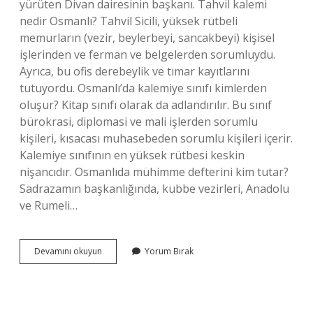
yürüten Divan dairesinin başkanı. Tahvil kalemi
nedir Osmanlı? Tahvil Sicili, yüksek rütbeli
memurların (vezir, beylerbeyi, sancakbeyi) kişisel
işlerinden ve ferman ve belgelerden sorumluydu.
Ayrıca, bu ofis derebeylik ve tımar kayıtlarını
tutuyordu. Osmanlı’da kalemiye sınıfı kimlerden
oluşur? Kitap sınıfı olarak da adlandırılır. Bu sınıf
bürokrasi, diplomasi ve mali işlerden sorumlu
kişileri, kısacası muhasebeden sorumlu kişileri içerir.
Kalemiye sınıfının en yüksek rütbesi keskin
nişancıdır. Osmanlıda mühimme defterini kim tutar?
Sadrazamın başkanlığında, kubbe vezirleri, Anadolu
ve Rumeli…
Amedi
Devamını okuyun
Yorum Bırak
Kalemi
Nedir
Osmanlı