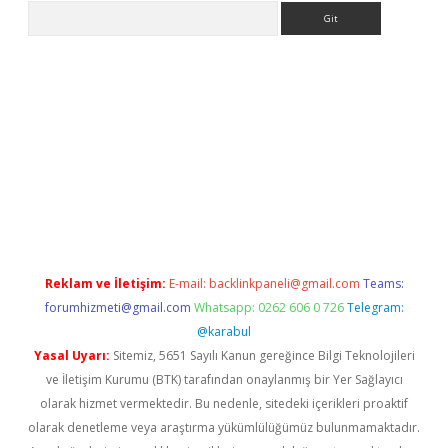
Arama
ps://ilbet.casino/
Reklam ve İletişim:
E-mail:
backlinkpaneli@gmail.com
Teams:
forumhizmeti@gmail.com
Whatsapp: 0262 606 0 726
Telegram:
@karabul
Yasal Uyarı:
Sitemiz, 5651 Sayılı Kanun gereğince Bilgi Teknolojileri
ve İletişim Kurumu (BTK) tarafından onaylanmış bir Yer Sağlayıcı
olarak hizmet vermektedir. Bu nedenle, sitedeki içerikleri proaktif
olarak denetleme veya araştırma yükümlülüğümüz bulunmamaktadır.