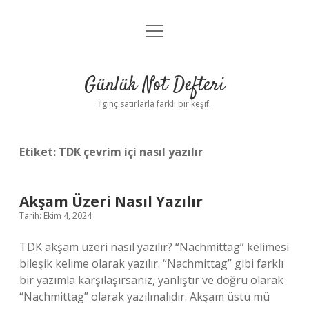
menüyü
Anasayfa
aç
Gizlilik Politikası
Günlük Not Defteri
Yasal Uyarı
İlginç satırlarla farklı bir keşif.
Hakkımızda
Etiket:
TDK çevrim içi nasıl yazılır
Akşam Üzeri Nasıl Yazılır
Tarih: Ekim 4, 2024
TDK akşam üzeri nasıl yazılır? “Nachmittag” kelimesi
bileşik kelime olarak yazılır. “Nachmittag” gibi farklı
bir yazımla karşılaşırsanız, yanlıştır ve doğru olarak
“Nachmittag” olarak yazılmalıdır. Akşam üstü mü