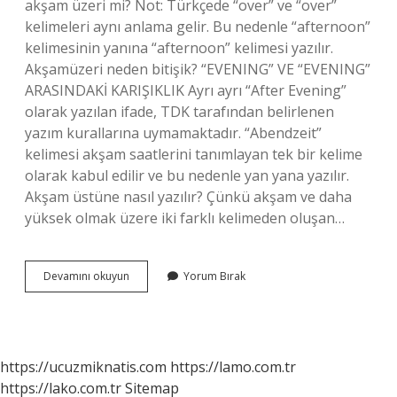
akşam üzeri mi? Not: Türkçede “over” ve “over”
kelimeleri aynı anlama gelir. Bu nedenle “afternoon”
kelimesinin yanına “afternoon” kelimesi yazılır.
Akşamüzeri neden bitişik? “EVENING” VE “EVENING”
ARASINDAKİ KARIŞIKLIK Ayrı ayrı “After Evening”
olarak yazılan ifade, TDK tarafından belirlenen
yazım kurallarına uymamaktadır. “Abendzeit”
kelimesi akşam saatlerini tanımlayan tek bir kelime
olarak kabul edilir ve bu nedenle yan yana yazılır.
Akşam üstüne nasıl yazılır? Çünkü akşam ve daha
yüksek olmak üzere iki farklı kelimeden oluşan…
Akşam
Devamını okuyun
Yorum Bırak
Üzeri
Nasıl
Yazılır
https://ucuzmiknatis.com
https://lamo.com.tr
https://lako.com.tr
Sitemap