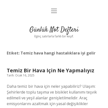
menüyü
Anasayfa
aç
Gizlilik Politikası
Günlük Not Defteri
Yasal Uyarı
İlginç satırlarla farklı bir keşif.
Hakkımızda
Etiket:
Temiz hava hangi hastalıklara iyi gelir
Temiz Bir Hava Için Ne Yapmalıyız
Tarih: Ocak 16, 2025
Daha temiz bir hava için neler yapabiliriz? Ulaşım:
Şehirlerde toplu taşıma ve bisiklet kullanımı teşvik
edilmeli ve yeşil alanlar genişletilmelidir. Araç
emisyonlarını azaltmak için yasal değişiklikler