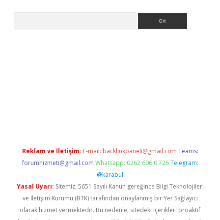
Arama
ps://ilbet.casino/
Reklam ve İletişim:
E-mail:
backlinkpaneli@gmail.com
Teams:
forumhizmeti@gmail.com
Whatsapp: 0262 606 0 726
Telegram:
@karabul
Yasal Uyarı:
Sitemiz, 5651 Sayılı Kanun gereğince Bilgi Teknolojileri
ve İletişim Kurumu (BTK) tarafından onaylanmış bir Yer Sağlayıcı
olarak hizmet vermektedir. Bu nedenle, sitedeki içerikleri proaktif