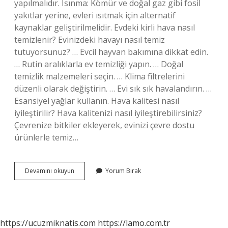
yapılmalıdır. Isınma: Kömür ve doğal gaz gibi fosil
yakıtlar yerine, evleri ısıtmak için alternatif
kaynaklar geliştirilmelidir. Evdeki kirli hava nasıl
temizlenir? Evinizdeki havayı nasıl temiz
tutuyorsunuz? … Evcil hayvan bakımına dikkat edin.
… Rutin aralıklarla ev temizliği yapın. … Doğal
temizlik malzemeleri seçin. … Klima filtrelerini
düzenli olarak değiştirin. … Evi sık sık havalandırın. …
Esansiyel yağlar kullanın. Hava kalitesi nasıl
iyileştirilir? Hava kalitenizi nasıl iyileştirebilirsiniz?
Çevrenize bitkiler ekleyerek, evinizi çevre dostu
ürünlerle temiz…
Temiz
Devamını okuyun
Yorum Bırak
Bir
Hava
Için
Ne
Yapmalıyız
https://ucuzmiknatis.com
https://lamo.com.tr