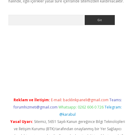
halinde, ilgili içerikler yasal süre içerisinde sitemizden kaldırılacaktır.
Arama
ps://ilbet.casino/
Reklam ve İletişim:
E-mail:
backlinkpaneli@gmail.com
Teams:
forumhizmeti@gmail.com
Whatsapp: 0262 606 0 726
Telegram:
@karabul
Yasal Uyarı:
Sitemiz, 5651 Sayılı Kanun gereğince Bilgi Teknolojileri
ve İletişim Kurumu (BTK) tarafından onaylanmış bir Yer Sağlayıcı