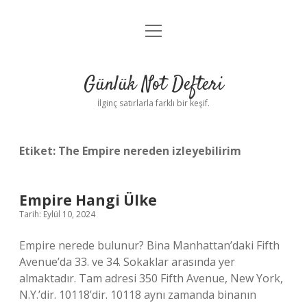
menüyü
Anasayfa
aç
Gizlilik Politikası
Günlük Not Defteri
Yasal Uyarı
İlginç satırlarla farklı bir keşif.
Hakkımızda
Etiket:
The Empire nereden izleyebilirim
Empire Hangi Ülke
Tarih: Eylül 10, 2024
Empire nerede bulunur? Bina Manhattan’daki Fifth
Avenue’da 33. ve 34. Sokaklar arasında yer
almaktadır. Tam adresi 350 Fifth Avenue, New York,
N.Y.’dir. 10118’dir. 10118 aynı zamanda binanın