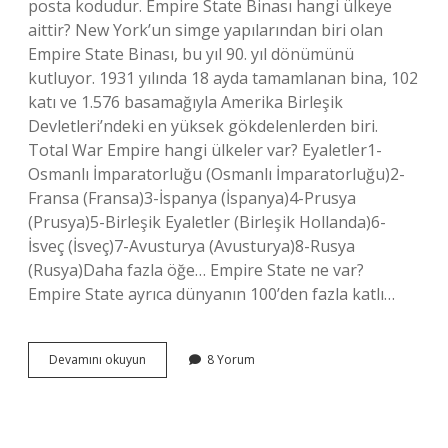
posta kodudur. Empire State Binası hangi ülkeye
aittir? New York’un simge yapılarından biri olan
Empire State Binası, bu yıl 90. yıl dönümünü
kutluyor. 1931 yılında 18 ayda tamamlanan bina, 102
katı ve 1.576 basamağıyla Amerika Birleşik
Devletleri’ndeki en yüksek gökdelenlerden biri.
Total War Empire hangi ülkeler var? Eyaletler1-
Osmanlı İmparatorluğu (Osmanlı İmparatorluğu)2-
Fransa (Fransa)3-İspanya (İspanya)4-Prusya
(Prusya)5-Birleşik Eyaletler (Birleşik Hollanda)6-
İsveç (İsveç)7-Avusturya (Avusturya)8-Rusya
(Rusya)Daha fazla öğe… Empire State ne var?
Empire State ayrıca dünyanın 100’den fazla katlı…
Empire
Devamını okuyun
8 Yorum
Hangi
Ülke