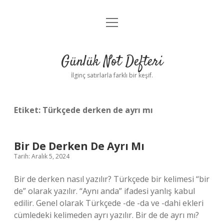
menüyü
Anasayfa
aç
Gizlilik Politikası
Günlük Not Defteri
Yasal Uyarı
İlginç satırlarla farklı bir keşif.
Hakkımızda
Etiket:
Türkçede derken de ayrı mı
Bir De Derken De Ayrı Mı
Tarih: Aralık 5, 2024
Bir de derken nasıl yazılır? Türkçede bir kelimesi “bir
de” olarak yazılır. “Aynı anda” ifadesi yanlış kabul
edilir. Genel olarak Türkçede -de -da ve -dahi ekleri
cümledeki kelimeden ayrı yazılır. Bir de de ayrı mı?