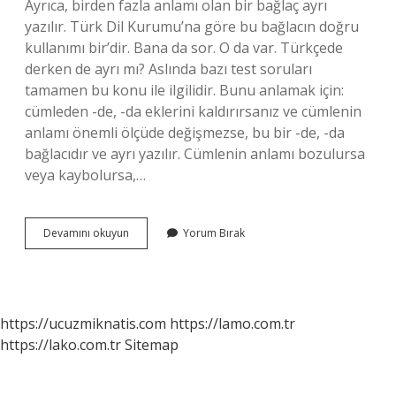
Ayrıca, birden fazla anlamı olan bir bağlaç ayrı
yazılır. Türk Dil Kurumu’na göre bu bağlacın doğru
kullanımı bir’dir. Bana da sor. O da var. Türkçede
derken de ayrı mı? Aslında bazı test soruları
tamamen bu konu ile ilgilidir. Bunu anlamak için:
cümleden -de, -da eklerini kaldırırsanız ve cümlenin
anlamı önemli ölçüde değişmezse, bu bir -de, -da
bağlacıdır ve ayrı yazılır. Cümlenin anlamı bozulursa
veya kaybolursa,…
Bir
Devamını okuyun
Yorum Bırak
De
Derken
De
Ayrı
Mı
https://ucuzmiknatis.com
https://lamo.com.tr
https://lako.com.tr
Sitemap