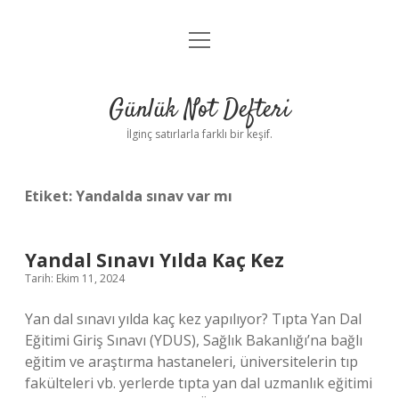
menüyü
Anasayfa
aç
Gizlilik Politikası
Günlük Not Defteri
Yasal Uyarı
İlginç satırlarla farklı bir keşif.
Hakkımızda
Etiket:
Yandalda sınav var mı
Yandal Sınavı Yılda Kaç Kez
Tarih: Ekim 11, 2024
Yan dal sınavı yılda kaç kez yapılıyor? Tıpta Yan Dal
Eğitimi Giriş Sınavı (YDUS), Sağlık Bakanlığı’na bağlı
eğitim ve araştırma hastaneleri, üniversitelerin tıp
fakülteleri vb. yerlerde tıpta yan dal uzmanlık eğitimi