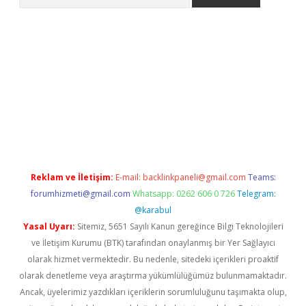
ps://ilbet.casino/
Reklam ve İletişim:
E-mail:
backlinkpaneli@gmail.com
Teams:
forumhizmeti@gmail.com
Whatsapp: 0262 606 0 726
Telegram:
@karabul
Yasal Uyarı:
Sitemiz, 5651 Sayılı Kanun gereğince Bilgi Teknolojileri
ve İletişim Kurumu (BTK) tarafından onaylanmış bir Yer Sağlayıcı
olarak hizmet vermektedir. Bu nedenle, sitedeki içerikleri proaktif
olarak denetleme veya araştırma yükümlülüğümüz bulunmamaktadır.
Ancak, üyelerimiz yazdıkları içeriklerin sorumluluğunu taşımakta olup,