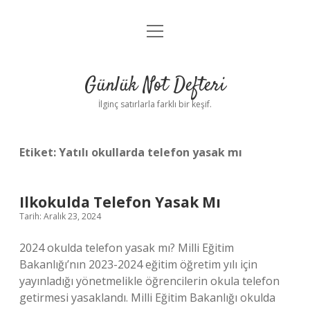
menüyü
Anasayfa
aç
Gizlilik Politikası
Günlük Not Defteri
Yasal Uyarı
İlginç satırlarla farklı bir keşif.
Hakkımızda
Etiket:
Yatılı okullarda telefon yasak mı
Ilkokulda Telefon Yasak Mı
Tarih: Aralık 23, 2024
2024 okulda telefon yasak mı? Milli Eğitim
Bakanlığı’nın 2023-2024 eğitim öğretim yılı için
yayınladığı yönetmelikle öğrencilerin okula telefon
getirmesi yasaklandı. Milli Eğitim Bakanlığı okulda