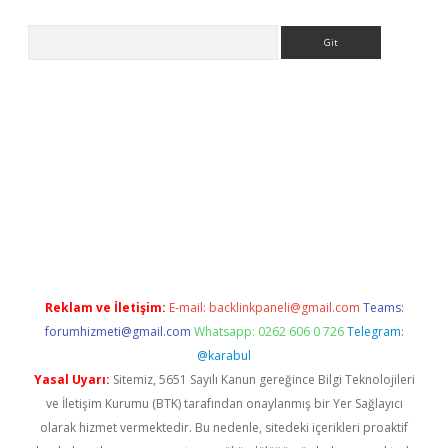
Arama
ps://ilbet.casino/
Reklam ve İletişim:
E-mail:
backlinkpaneli@gmail.com
Teams:
forumhizmeti@gmail.com
Whatsapp: 0262 606 0 726
Telegram:
@karabul
Yasal Uyarı:
Sitemiz, 5651 Sayılı Kanun gereğince Bilgi Teknolojileri
ve İletişim Kurumu (BTK) tarafından onaylanmış bir Yer Sağlayıcı
olarak hizmet vermektedir. Bu nedenle, sitedeki içerikleri proaktif