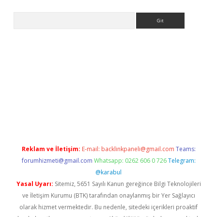
Arama
tps://ilbet.casino/
Reklam ve İletişim:
E-mail:
backlinkpaneli@gmail.com
Teams:
forumhizmeti@gmail.com
Whatsapp: 0262 606 0 726
Telegram:
@karabul
Yasal Uyarı:
Sitemiz, 5651 Sayılı Kanun gereğince Bilgi Teknolojileri
ve İletişim Kurumu (BTK) tarafından onaylanmış bir Yer Sağlayıcı
olarak hizmet vermektedir. Bu nedenle, sitedeki içerikleri proaktif