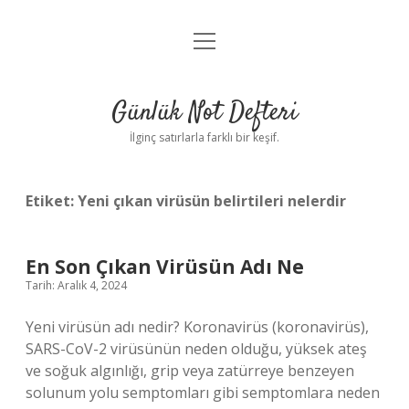
menüyü
Anasayfa
aç
Gizlilik Politikası
Günlük Not Defteri
Yasal Uyarı
İlginç satırlarla farklı bir keşif.
Hakkımızda
Etiket:
Yeni çıkan virüsün belirtileri nelerdir
En Son Çıkan Virüsün Adı Ne
Tarih: Aralık 4, 2024
Yeni virüsün adı nedir? Koronavirüs (koronavirüs),
SARS-CoV-2 virüsünün neden olduğu, yüksek ateş
ve soğuk algınlığı, grip veya zatürreye benzeyen
solunum yolu semptomları gibi semptomlara neden