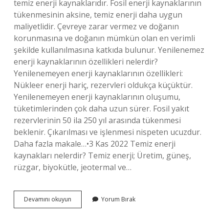
temiz enerji kaynaklarıdır. Fosil enerji kaynaklarının
tükenmesinin aksine, temiz enerji daha uygun
maliyetlidir. Çevreye zarar vermez ve doğanın
korunmasına ve doğanın mümkün olan en verimli
şekilde kullanılmasına katkıda bulunur. Yenilenemez
enerji kaynaklarının özellikleri nelerdir?
Yenilenemeyen enerji kaynaklarının özellikleri:
Nükleer enerji hariç, rezervleri oldukça küçüktür.
Yenilenemeyen enerji kaynaklarının oluşumu,
tüketimlerinden çok daha uzun sürer. Fosil yakıt
rezervlerinin 50 ila 250 yıl arasında tükenmesi
beklenir. Çıkarılması ve işlenmesi nispeten ucuzdur.
Daha fazla makale…•3 Kas 2022 Temiz enerji
kaynakları nelerdir? Temiz enerji; Üretim, güneş,
rüzgar, biyokütle, jeotermal ve…
Yenilenemez
Devamını okuyun
Yorum Bırak
Enerji
Kaynakları