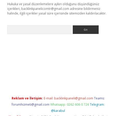
Hukuka ve yasal düzenlemelere aykırı olduğunu düşündüğünüz
içerikleri,
backlinkpanelicomtr@gmail.com
adresine bildirmeniz
halinde, ilgili içerikler yasal süre içerisinde sitemizden kaldırılacaktır.
Arama
s://ilbet.casino/
Reklam ve İletişim:
E-mail:
backlinkpaneli@gmail.com
Teams:
forumhizmeti@gmail.com
Whatsapp: 0262 606 0 726
Telegram:
@karabul