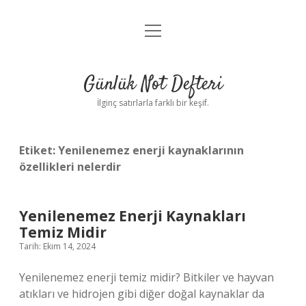
menüyü
Anasayfa
aç
Gizlilik Politikası
Günlük Not Defteri
Yasal Uyarı
İlginç satırlarla farklı bir keşif.
Hakkımızda
Etiket:
Yenilenemez enerji kaynaklarının
özellikleri nelerdir
Yenilenemez Enerji Kaynakları
Temiz Midir
Tarih: Ekim 14, 2024
Yenilenemez enerji temiz midir? Bitkiler ve hayvan
atıkları ve hidrojen gibi diğer doğal kaynaklar da