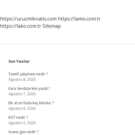
Temiz
Midir
https://ucuzmiknatis.com
https://lamo.com.tr
https://lako.com.tr
Sitemap
Sidebar
Son Yazılar
Tasnif çalışması nedir ?
Ağustos 8, 2026
Kara Sevda’yı kim yazdı ?
Ağustos 7, 2026
Bir at en fazla kaç kilodur ?
Ağustos 6, 2026
KGT nedir ?
Ağustos 5, 2026
Avans gün nedir ?