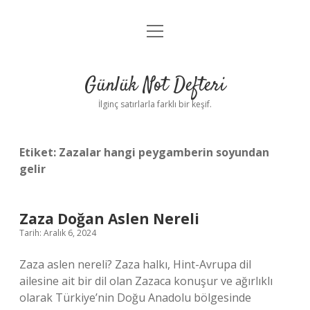
menüyü
Anasayfa
aç
Gizlilik Politikası
Günlük Not Defteri
Yasal Uyarı
İlginç satırlarla farklı bir keşif.
Hakkımızda
Etiket:
Zazalar hangi peygamberin soyundan
gelir
Zaza Doğan Aslen Nereli
Tarih: Aralık 6, 2024
Zaza aslen nereli? Zaza halkı, Hint-Avrupa dil
ailesine ait bir dil olan Zazaca konuşur ve ağırlıklı
olarak Türkiye’nin Doğu Anadolu bölgesinde