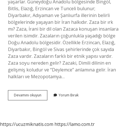
yaşarlar. Güneydoğu Anadolu bölgesinde Bingöl,
Bitlis, Elazığ, Erzincan ve Tunceli bulunur;
Diyarbakır, Adıyaman ve Şanlıurfa illerinin belirli
bölgelerinde yaşayan bir İran halkıdır. Zaza bir ırk
mı? Zaza, İrani bir dil olan Zazaca konuşan insanlara
verilen isimdir. Zazaların çoğunlukla yaşadığı bölge
Doğu Anadolu bölgesidir. Özellikle Erzincan, Elazığ,
Diyarbakır, Bingöl ve Sivas şehirlerinde çok sayıda
Zaza vardır. Zazaların farklı bir etnik yapısı vardır.
Zaza soyu nereden gelir? Zazaki, Dimili dilinin en
gelişmiş koludur ve “Deylemce” anlamına gelir. İran
halkları ve Mezopotamya…
Zaza
Devamını okuyun
Yorum Bırak
Doğan
Aslen
Nereli
https://ucuzmiknatis.com
https://lamo.com.tr