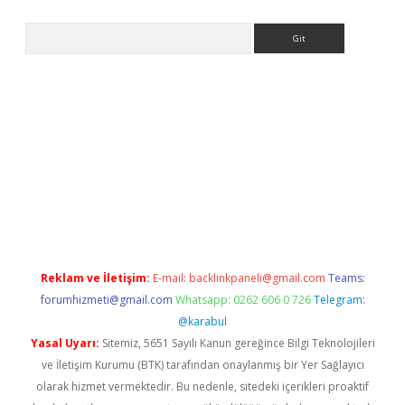
Arama
ps://ilbet.casino/
Reklam ve İletişim:
E-mail:
backlinkpaneli@gmail.com
Teams:
forumhizmeti@gmail.com
Whatsapp: 0262 606 0 726
Telegram:
@karabul
Yasal Uyarı:
Sitemiz, 5651 Sayılı Kanun gereğince Bilgi Teknolojileri
ve İletişim Kurumu (BTK) tarafından onaylanmış bir Yer Sağlayıcı
olarak hizmet vermektedir. Bu nedenle, sitedeki içerikleri proaktif