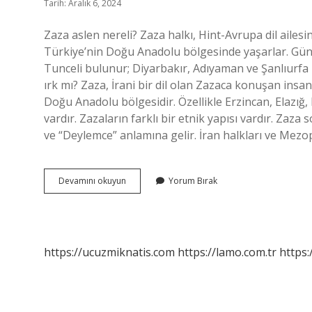
Tarih: Aralık 6, 2024
Zaza aslen nereli? Zaza halkı, Hint-Avrupa dil ailesin
Türkiye’nin Doğu Anadolu bölgesinde yaşarlar. Güne
Tunceli bulunur; Diyarbakır, Adıyaman ve Şanlıurfa il
ırk mı? Zaza, İrani bir dil olan Zazaca konuşan insan
Doğu Anadolu bölgesidir. Özellikle Erzincan, Elazığ,
vardır. Zazaların farklı bir etnik yapısı vardır. Zaza
ve “Deylemce” anlamına gelir. İran halkları ve Me
Zaza
Devamını okuyun
Yorum Bırak
Doğan
Aslen
Nereli
https://ucuzmiknatis.com
https://lamo.com.tr
https: