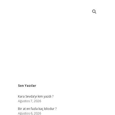
Sidebar
Son Yazılar
https://ilb
Kara Sevda’yı kim yazdı ?
Ağustos 7, 2026
Bir at en fazla kaç kilodur ?
Ağustos 6, 2026