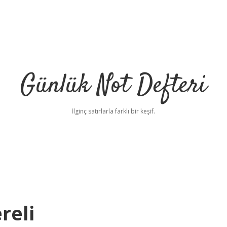
Günlük Not Defteri
İlginç satırlarla farklı bir keşif.
reli