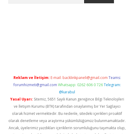
ps://ilbet.casino/
Reklam ve İletişim:
E-mail:
backlinkpaneli@gmail.com
Teams:
forumhizmeti@gmail.com
Whatsapp: 0262 606 0 726
Telegram:
@karabul
Yasal Uyarı:
Sitemiz, 5651 Sayılı Kanun gereğince Bilgi Teknolojileri
ve İletişim Kurumu (BTK) tarafından onaylanmış bir Yer Sağlayıcı
olarak hizmet vermektedir. Bu nedenle, sitedeki içerikleri proaktif
olarak denetleme veya araştırma yükümlülüğümüz bulunmamaktadır.
Ancak, üyelerimiz yazdıkları içeriklerin sorumluluğunu taşımakta olup,