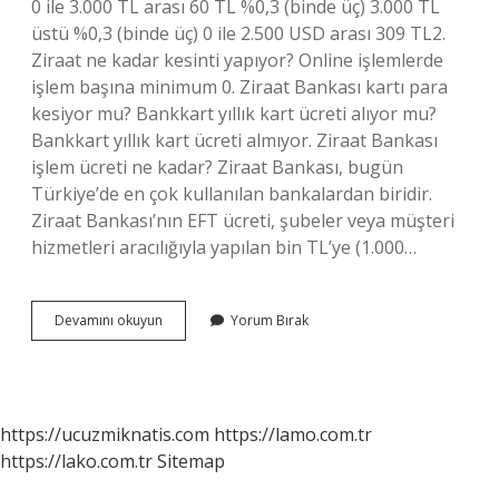
0 ile 3.000 TL arası 60 TL %0,3 (binde üç) 3.000 TL
üstü %0,3 (binde üç) 0 ile 2.500 USD arası 309 TL2.
Ziraat ne kadar kesinti yapıyor? Online işlemlerde
işlem başına minimum 0. Ziraat Bankası kartı para
kesiyor mu? Bankkart yıllık kart ücreti alıyor mu?
Bankkart yıllık kart ücreti almıyor. Ziraat Bankası
işlem ücreti ne kadar? Ziraat Bankası, bugün
Türkiye’de en çok kullanılan bankalardan biridir.
Ziraat Bankası’nın EFT ücreti, şubeler veya müşteri
hizmetleri aracılığıyla yapılan bin TL’ye (1.000…
Ziraat
Devamını okuyun
Yorum Bırak
Bankası
Kaç
Tl
Komisyon
Kesiyor
https://ucuzmiknatis.com
https://lamo.com.tr
https://lako.com.tr
Sitemap