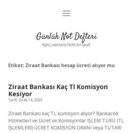
menüyü
Anasayfa
aç
Gizlilik Politikası
Günlük Not Defteri
Yasal Uyarı
İlginç satırlarla farklı bir keşif.
Hakkımızda
Etiket:
Ziraat Bankası hesap ücreti alıyor mu
Ziraat Bankası Kaç Tl Komisyon
Kesiyor
Tarih: Ocak 14, 2025
Ziraat Bankası kaç TL komisyon alıyor? Bankacılık
Hizmetleri ve Ücret ve Komisyonlar İŞLEM TÜRÜ (TL
İŞLEMLERİ) ÜCRET KOMİSYON ORANI veya TUTARI