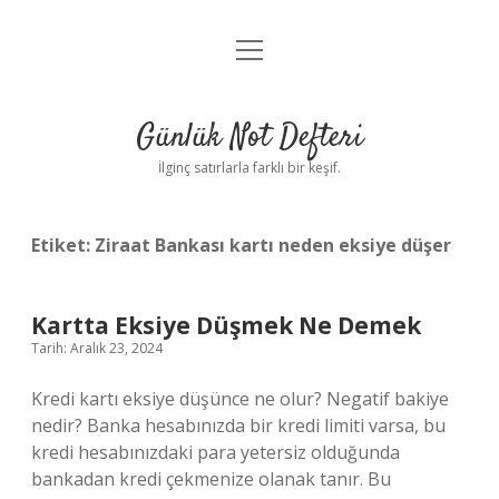
menüyü
Anasayfa
aç
Gizlilik Politikası
Günlük Not Defteri
Yasal Uyarı
İlginç satırlarla farklı bir keşif.
Hakkımızda
Etiket:
Ziraat Bankası kartı neden eksiye düşer
Kartta Eksiye Düşmek Ne Demek
Tarih: Aralık 23, 2024
Kredi kartı eksiye düşünce ne olur? Negatif bakiye
nedir? Banka hesabınızda bir kredi limiti varsa, bu
kredi hesabınızdaki para yetersiz olduğunda
bankadan kredi çekmenize olanak tanır. Bu