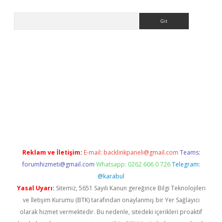
Arama
ps://ilbet.casino/
Reklam ve İletişim:
E-mail:
backlinkpaneli@gmail.com
Teams:
forumhizmeti@gmail.com
Whatsapp: 0262 606 0 726
Telegram:
@karabul
Yasal Uyarı:
Sitemiz, 5651 Sayılı Kanun gereğince Bilgi Teknolojileri
ve İletişim Kurumu (BTK) tarafından onaylanmış bir Yer Sağlayıcı
olarak hizmet vermektedir. Bu nedenle, sitedeki içerikleri proaktif