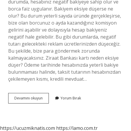
durumda, hesabınız negatif bakiyeye sahip olur ve
borca ​​faiz uygulanır. Bakiyem eksiye düşerse ne
olur? Bu durum yeterli sayıda üründe gerçekleşirse,
bize olan borcunuz o ayda kazandığınız komisyon
gelirini aşabilir ve dolayısıyla hesap bakiyeniz
negatif hale gelebilir. Bu gibi durumlarda, negatif
tutarı gelecekteki reklam ücretlerinizden düşeceğiz.
Bu şekilde, bize para göndermek zorunda
kalmayacaksınız. Ziraat Bankası kartı neden eksiye
düşer? Ödeme tarihinde hesabınızda yeterli bakiye
bulunmaması halinde, taksit tutarının hesabınızdan
çekilemeyen kısmı, kredili mevduat…
Kartta
Devamını okuyun
Yorum Bırak
Eksiye
Düşmek
Ne
Demek
https://ucuzmiknatis.com
https://lamo.com.tr