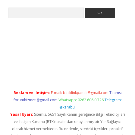
Arama
ps://ilbet.casino/
Reklam ve İletişim:
E-mail:
backlinkpaneli@gmail.com
Teams:
forumhizmeti@gmail.com
Whatsapp: 0262 606 0 726
Telegram:
@karabul
Yasal Uyarı:
Sitemiz, 5651 Sayılı Kanun gereğince Bilgi Teknolojileri
ve İletişim Kurumu (BTK) tarafından onaylanmış bir Yer Sağlayıcı
olarak hizmet vermektedir. Bu nedenle, sitedeki içerikleri proaktif