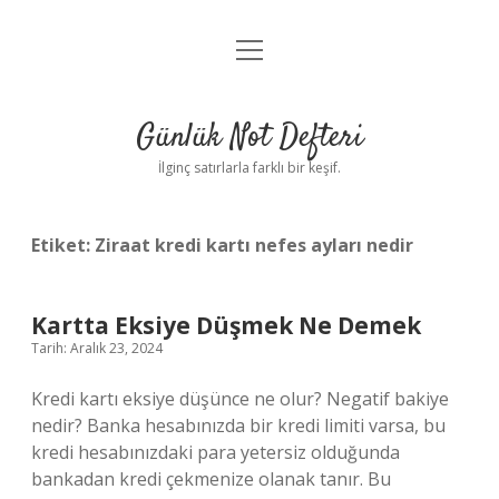
menüyü
Anasayfa
aç
Gizlilik Politikası
Günlük Not Defteri
Yasal Uyarı
İlginç satırlarla farklı bir keşif.
Hakkımızda
Etiket:
Ziraat kredi kartı nefes ayları nedir
Kartta Eksiye Düşmek Ne Demek
Tarih: Aralık 23, 2024
Kredi kartı eksiye düşünce ne olur? Negatif bakiye
nedir? Banka hesabınızda bir kredi limiti varsa, bu
kredi hesabınızdaki para yetersiz olduğunda
bankadan kredi çekmenize olanak tanır. Bu