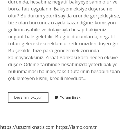
durumda, hesabınız negatif bakiyeye sahip olur ve
borca ​​faiz uygulanır. Bakiyem eksiye düşerse ne
olur? Bu durum yeterli sayıda üründe gerçekleşirse,
bize olan borcunuz o ayda kazandığınız komisyon
gelirini aşabilir ve dolayısıyla hesap bakiyeniz
negatif hale gelebilir. Bu gibi durumlarda, negatif
tutarı gelecekteki reklam ücretlerinizden düşeceğiz.
Bu şekilde, bize para göndermek zorunda
kalmayacaksınız. Ziraat Bankası kartı neden eksiye
düşer? Ödeme tarihinde hesabınızda yeterli bakiye
bulunmaması halinde, taksit tutarının hesabınızdan
çekilemeyen kısmı, kredili mevduat…
Kartta
Devamını okuyun
Yorum Bırak
Eksiye
Düşmek
Ne
Demek
https://ucuzmiknatis.com
https://lamo.com.tr