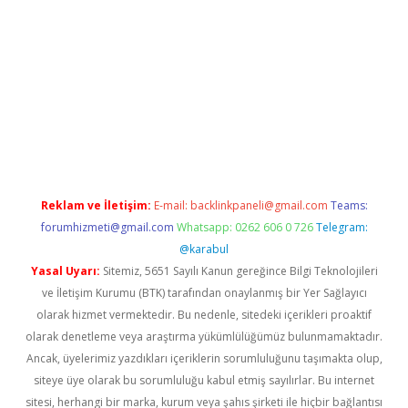
sino/
Reklam ve İletişim:
E-mail:
backlinkpaneli@gmail.com
Teams:
forumhizmeti@gmail.com
Whatsapp: 0262 606 0 726
Telegram:
@karabul
Yasal Uyarı:
Sitemiz, 5651 Sayılı Kanun gereğince Bilgi Teknolojileri
ve İletişim Kurumu (BTK) tarafından onaylanmış bir Yer Sağlayıcı
olarak hizmet vermektedir. Bu nedenle, sitedeki içerikleri proaktif
olarak denetleme veya araştırma yükümlülüğümüz bulunmamaktadır.
Ancak, üyelerimiz yazdıkları içeriklerin sorumluluğunu taşımakta olup,
siteye üye olarak bu sorumluluğu kabul etmiş sayılırlar. Bu internet
sitesi, herhangi bir marka, kurum veya şahıs şirketi ile hiçbir bağlantısı