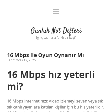
menüyü
Anasayfa
aç
Gizlilik Politikası
Günlük Not Defteri
Yasal Uyarı
İlginç satırlarla farklı bir keşif.
Hakkımızda
16 Mbps Ile Oyun Oynanır Mı
Tarih: Ocak 12, 2025
16 Mbps hız yeterli
mi?
16 Mbps internet hızı; Video izlemeyi seven veya sık
sık canlı yayınlara katılan kişiler için bu hız yeterlidir.