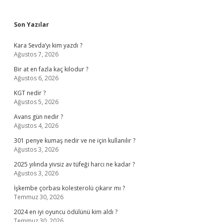
Sidebar
Son Yazılar
Kara Sevda’yı kim yazdı ?
Ağustos 7, 2026
Bir at en fazla kaç kilodur ?
Ağustos 6, 2026
KGT nedir ?
Ağustos 5, 2026
Avans gün nedir ?
Ağustos 4, 2026
301 penye kumaş nedir ve ne için kullanılır ?
Ağustos 3, 2026
2025 yılında yivsiz av tüfeği harcı ne kadar ?
Ağustos 3, 2026
İşkembe çorbası kolesterolü çıkarır mı ?
Temmuz 30, 2026
2024 en iyi oyuncu ödülünü kim aldı ?
Temmuz 30, 2026