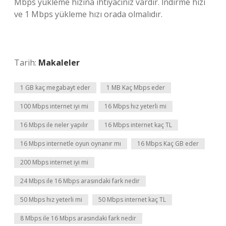
Mbps yükleme hızına ihtiyacınız vardır. İndirme hızı
ve 1 Mbps yükleme hızı orada olmalıdır.
Tarih:
Makaleler
1 GB kaç megabayt eder
1 MB Kaç Mbps eder
100 Mbps internet iyi mi
16 Mbps hız yeterli mi
16 Mbps ile neler yapılır
16 Mbps internet kaç TL
16 Mbps internetle oyun oynanır mı
16 Mbps Kaç GB eder
200 Mbps internet iyi mi
24 Mbps ile 16 Mbps arasındaki fark nedir
50 Mbps hız yeterli mi
50 Mbps internet kaç TL
8 Mbps ile 16 Mbps arasındaki fark nedir