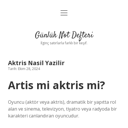
menüyü
Anasayfa
aç
Gizlilik Politikası
Günlük Not Defteri
Yasal Uyarı
İlginç satırlarla farklı bir keşif.
Hakkımızda
Aktris Nasil Yazilir
Tarih: Ekim 28, 2024
Artis mi aktris mi?
Oyuncu (aktör veya aktris), dramatik bir yapıtta rol
alan ve sinema, televizyon, tiyatro veya radyoda bir
karakteri canlandıran oyuncudur.