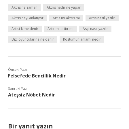
Aktris ne zaman
Aktris nedir ne yapar
Aktris neyi anlatıyor
Artis mi aktris mi
Artis nasıl yazılır
Artist kime denir
Artır mı arttır mı
Asçi nasıl yazılır
Dizi oyuncularına ne denir
Kostümün anlamı nedir
Önceki Yazı
Felsefede Bencillik Nedir
Sonraki Yazı
Ateşsiz Nöbet Nedir
Bir yanıt yazın