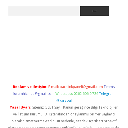
Arama
casino/
Reklam ve İletişim:
E-mail:
backlinkpaneli@gmail.com
Teams:
forumhizmeti@gmail.com
Whatsapp: 0262 606 0 726
Telegram:
@karabul
Yasal Uyarı:
Sitemiz, 5651 Sayılı Kanun gereğince Bilgi Teknolojileri
ve İletişim Kurumu (BTK) tarafından onaylanmış bir Yer Sağlayıcı
olarak hizmet vermektedir. Bu nedenle, sitedeki içerikleri proaktif
olarak denetleme veya araştırma yükümlülüğümüz bulunmamaktadır.