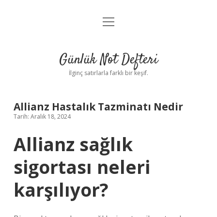
menüyü
Anasayfa
aç
Gizlilik Politikası
Günlük Not Defteri
Yasal Uyarı
İlginç satırlarla farklı bir keşif.
Hakkımızda
Allianz Hastalık Tazminatı Nedir
Tarih: Aralık 18, 2024
Allianz sağlık
sigortası neleri
karşılıyor?