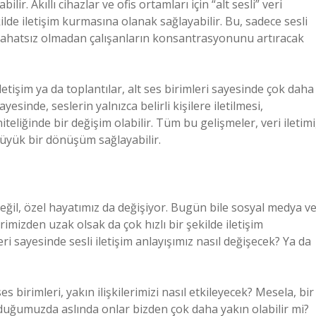
ir. Akıllı cihazlar ve ofis ortamları için “alt sesli” veri
ilde iletişim kurmasına olanak sağlayabilir. Bu, sadece sesli
 rahatsız olmadan çalışanların konsantrasyonunu artıracak
letişim ya da toplantılar, alt ses birimleri sayesinde çok daha
ayesinde, seslerin yalnızca belirli kişilere iletilmesi,
teliğinde bir değişim olabilir. Tüm bu gelişmeler, veri iletimi
büyük bir dönüşüm sağlayabilir.
değil, özel hayatımız da değişiyor. Bugün bile sosyal medya v
birimizden uzak olsak da çok hızlı bir şekilde iletişim
eri sayesinde sesli iletişim anlayışımız nasıl değişecek? Ya da
 birimleri, yakın ilişkilerimizi nasıl etkileyecek? Mesela, bir
duğumuzda aslında onlar bizden çok daha yakın olabilir mi?