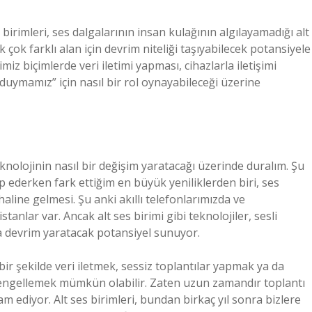
birimleri, ses dalgalarının insan kulağının algılayamadığı alt
çok farklı alan için devrim niteliği taşıyabilecek potansiyele
iz biçimlerde veri iletimi yapması, cihazlarla iletişimi
duymamız” için nasıl bir rol oynayabileceği üzerine
knolojinin nasıl bir değişim yaratacağı üzerinde duralım. Şu
ip ederken fark ettiğim en büyük yeniliklerden biri, ses
 haline gelmesi. Şu anki akıllı telefonlarımızda ve
stanlar var. Ancak alt ses birimi gibi teknolojiler, sesli
a devrim yaratacak potansiyel sunuyor.
ir şekilde veri iletmek, sessiz toplantılar yapmak ya da
ni engellemek mümkün olabilir. Zaten uzun zamandır toplantı
m ediyor. Alt ses birimleri, bundan birkaç yıl sonra bizlere