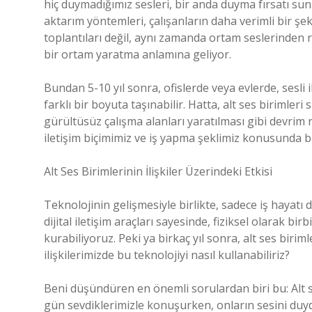
hiç duymadığımız sesleri, bir anda duyma fırsatı sunabil
aktarım yöntemleri, çalışanların daha verimli bir şek
toplantıları değil, aynı zamanda ortam seslerinden
bir ortam yaratma anlamına geliyor.
Bundan 5-10 yıl sonra, ofislerde veya evlerde, sesli i
farklı bir boyuta taşınabilir. Hatta, alt ses birimleri s
gürültüsüz çalışma alanları yaratılması gibi devrim ni
iletişim biçimimiz ve iş yapma şeklimiz konusunda 
Alt Ses Birimlerinin İlişkiler Üzerindeki Etkisi
Teknolojinin gelişmesiyle birlikte, sadece iş hayatı 
dijital iletişim araçları sayesinde, fiziksel olarak bir
kurabiliyoruz. Peki ya birkaç yıl sonra, alt ses biriml
ilişkilerimizde bu teknolojiyi nasıl kullanabiliriz?
Beni düşündüren en önemli sorulardan biri bu: Alt ses
gün sevdiklerimizle konuşurken, onların sesini duy