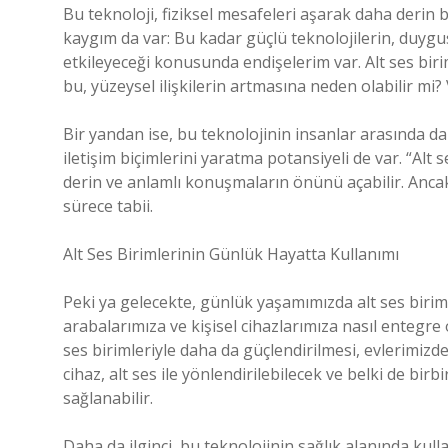
Bu teknoloji, fiziksel mesafeleri aşarak daha derin
kaygım da var: Bu kadar güçlü teknolojilerin, duygusal
etkileyeceği konusunda endişelerim var. Alt ses birim
bu, yüzeysel ilişkilerin artmasına neden olabilir mi?
Bir yandan ise, bu teknolojinin insanlar arasında da
iletişim biçimlerini yaratma potansiyeli de var. “Alt
derin ve anlamlı konuşmaların önünü açabilir. Ancak 
sürece tabii.
Alt Ses Birimlerinin Günlük Hayatta Kullanımı
Peki ya gelecekte, günlük yaşamımızda alt ses biriml
arabalarımıza ve kişisel cihazlarımıza nasıl entegre 
ses birimleriyle daha da güçlendirilmesi, evlerimizd
cihaz, alt ses ile yönlendirilebilecek ve belki de birbi
sağlanabilir.
Daha da ilginci, bu teknolojinin sağlık alanında kul