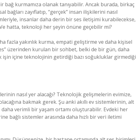
 bir bağ kurmamıza olanak tanıyabilir. Ancak burada, birkaç
 bağları zayıflatıp, “gerçek” insan ilişkilerini nasıl
leriyle, insanlar daha derin bir ses iletişimi kurabilecekse,
 Ve hatta, teknoloji her şeyin önüne geçebilir mi?
ha fazla yakınlık kurma, empati geliştirme ve daha kişisel
 ses” üzerinden kurulan bir sohbet, belki de bir gün, daha
işin içine teknolojinin getirdiği bazı soğukluklar girmediği
erinin nasıl yer alacağı? Teknolojik gelişmelerin evimize,
olacağına bakmak gerek. Şu anki akıllı ev sistemlerinin, alt
e daha verimli bir yaşam ortamı oluşturabilir. Evdeki her
rine bağlı sistemler arasında daha hızlı bir veri iletimi
lanımı. Düşünsenize, bir hastane ortamında alt ses birimleri