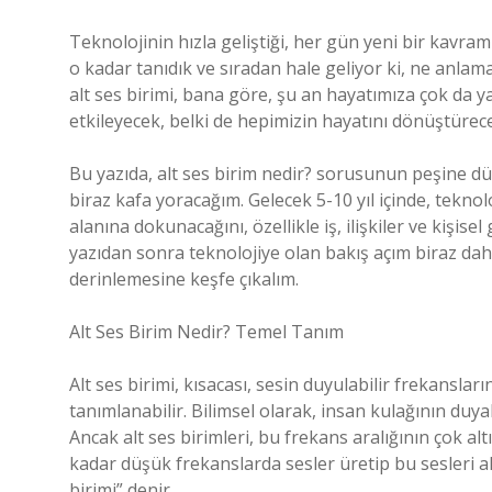
Teknolojinin hızla geliştiği, her gün yeni bir kavra
o kadar tanıdık ve sıradan hale geliyor ki, ne anla
alt ses birimi, bana göre, şu an hayatımıza çok da
etkileyecek, belki de hepimizin hayatını dönüştürece
Bu yazıda, alt ses birim nedir? sorusunun peşine dü
biraz kafa yoracağım. Gelecek 5-10 yıl içinde, teknol
alanına dokunacağını, özellikle iş, ilişkiler ve kişis
yazıdan sonra teknolojiye olan bakış açım biraz daha
derinlemesine keşfe çıkalım.
Alt Ses Birim Nedir? Temel Tanım
Alt ses birimi, kısacası, sesin duyulabilir frekansları
tanımlanabilir. Bilimsel olarak, insan kulağının duyab
Ancak alt ses birimleri, bu frekans aralığının çok al
kadar düşük frekanslarda sesler üretip bu sesleri algı
birimi” denir.