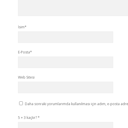
İsim*
E-Posta*
Web Sitesi
Daha sonraki yorumlarımda kullanılması için adım, e-posta adres
5 + 3 kaçtır?
*