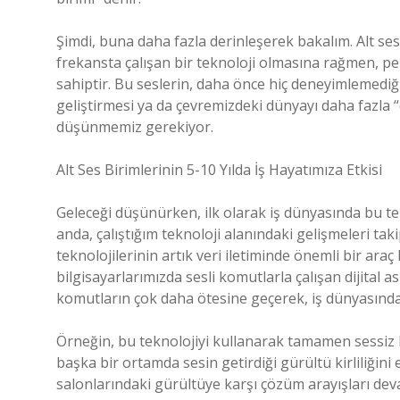
Şimdi, buna daha fazla derinleşerek bakalım. Alt ses 
frekansta çalışan bir teknoloji olmasına rağmen, pek 
sahiptir. Bu seslerin, daha önce hiç deneyimlemediğim
geliştirmesi ya da çevremizdeki dünyayı daha fazla “
düşünmemiz gerekiyor.
Alt Ses Birimlerinin 5-10 Yılda İş Hayatımıza Etkisi
Geleceği düşünürken, ilk olarak iş dünyasında bu te
anda, çalıştığım teknoloji alanındaki gelişmeleri tak
teknolojilerinin artık veri iletiminde önemli bir araç
bilgisayarlarımızda sesli komutlarla çalışan dijital asi
komutların çok daha ötesine geçerek, iş dünyasınd
Örneğin, bu teknolojiyi kullanarak tamamen sessiz b
başka bir ortamda sesin getirdiği gürültü kirliliği
salonlarındaki gürültüye karşı çözüm arayışları deva