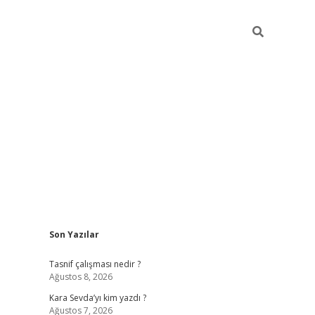
Sidebar
Son Yazılar
https://ilbet.casi
Tasnif çalışması nedir ?
Ağustos 8, 2026
Kara Sevda’yı kim yazdı ?
Ağustos 7, 2026