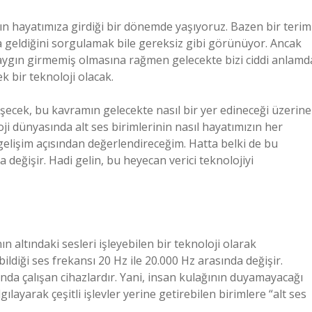
mın hayatımıza girdiği bir dönemde yaşıyoruz. Bazen bir terim
ma geldiğini sorgulamak bile gereksiz gibi görünüyor. Ancak
 yaygın girmemiş olmasına rağmen gelecekte bizi ciddi anlamd
k bir teknoloji olacak.
şecek, bu kavramın gelecekte nasıl bir yer edineceği üzerine
oji dünyasında alt ses birimlerinin nasıl hayatımızın her
el gelişim açısından değerlendireceğim. Hatta belki de bu
 değişir. Hadi gelin, bu heyecan verici teknolojiyi
nın altındaki sesleri işleyebilen bir teknoloji olarak
ildiği ses frekansı 20 Hz ile 20.000 Hz arasında değişir.
tında çalışan cihazlardır. Yani, insan kulağının duyamayacağı
layarak çeşitli işlevler yerine getirebilen birimlere “alt ses