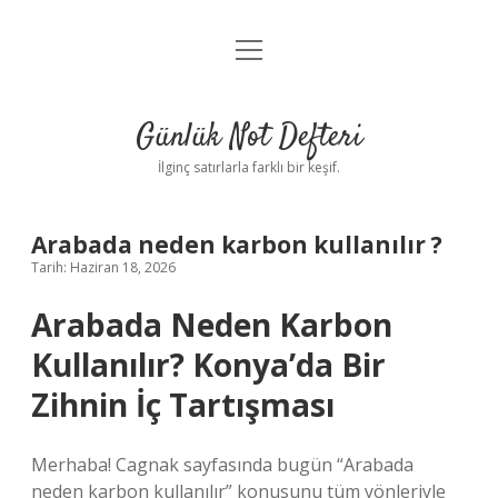
menüyü
Anasayfa
aç
Gizlilik Politikası
Günlük Not Defteri
Yasal Uyarı
İlginç satırlarla farklı bir keşif.
Hakkımızda
Arabada neden karbon kullanılır ?
Tarih: Haziran 18, 2026
Arabada Neden Karbon
Kullanılır? Konya’da Bir
Zihnin İç Tartışması
Merhaba! Cagnak sayfasında bugün “Arabada
neden karbon kullanılır” konusunu tüm yönleriyle