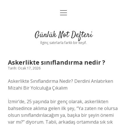
menüyü
Anasayfa
aç
Gizlilik Politikası
Günlük Not Defteri
Yasal Uyarı
İlginç satırlarla farklı bir keşif.
Hakkımızda
Askerlikte sınıflandırma nedir ?
Tarih: Ocak 17, 2026
Askerlikte Sınıflandırma Nedir? Derdini Anlatırken
Mizahi Bir Yolculuğa Çıkalım
İzmir’de, 25 yaşında bir genç olarak, askerlikten
bahsedince aklıma gelen ilk şey, “Ya zaten ne olursa
olsun sınıflandırılacağım ya, başka bir şeyin önemi
var mı?” diyorum. Tabii, arkadaş ortamında sık sık