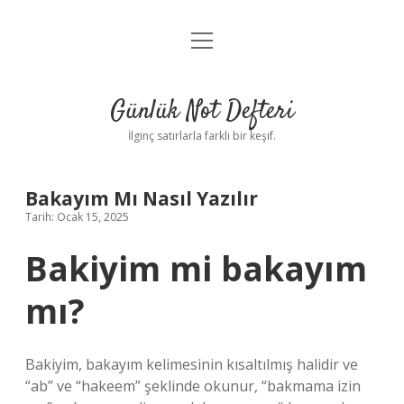
menüyü
Anasayfa
aç
Gizlilik Politikası
Günlük Not Defteri
Yasal Uyarı
İlginç satırlarla farklı bir keşif.
Hakkımızda
Bakayım Mı Nasıl Yazılır
Tarih: Ocak 15, 2025
Bakiyim mi bakayım
mı?
Bakiyim, bakayım kelimesinin kısaltılmış halidir ve
“ab” ve “hakeem” şeklinde okunur, “bakmama izin