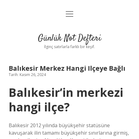
menüyü
Anasayfa
aç
Gizlilik Politikası
Günlük Not Defteri
Yasal Uyarı
İlginç satırlarla farklı bir keşif.
Hakkımızda
Balıkesir Merkez Hangi Ilçeye Bağlı
Tarih: Kasım 26, 2024
Balıkesir’in merkezi
hangi ilçe?
Balıkesir 2012 yılında büyükşehir statüsüne
kavuşarak ilin tamamı büyükşehir sınırlarına girmiş,