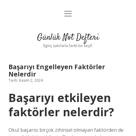
menüyü
Anasayfa
aç
Gizlilik Politikası
Günlük Not Defteri
Yasal Uyarı
İlginç satırlarla farklı bir keşif.
Hakkımızda
Başarıyı Engelleyen Faktörler
Nelerdir
Tarih: Kasım 2, 2024
Başarıyı etkileyen
faktörler nelerdir?
Okul başarısı birçok zihinsel olmayan faktörden de