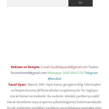
Arama
sino/
Reklam ve İletişim:
E-mail:
backlinkpaneli@gmail.com
Teams:
forumhizmeti@gmail.com
Whatsapp: 0262 606 0 726
Telegram:
@karabul
Yasal Uyarı:
Sitemiz, 5651 Sayılı Kanun gereğince Bilgi Teknolojileri
ve İletişim Kurumu (BTK) tarafından onaylanmış bir Yer Sağlayıcı
olarak hizmet vermektedir. Bu nedenle, sitedeki içerikleri proaktif
olarak denetleme veya araştırma yükümlülüğümüz bulunmamaktadır.
Ancak, üyelerimiz yazdıkları içeriklerin sorumluluğunu taşımakta olup,