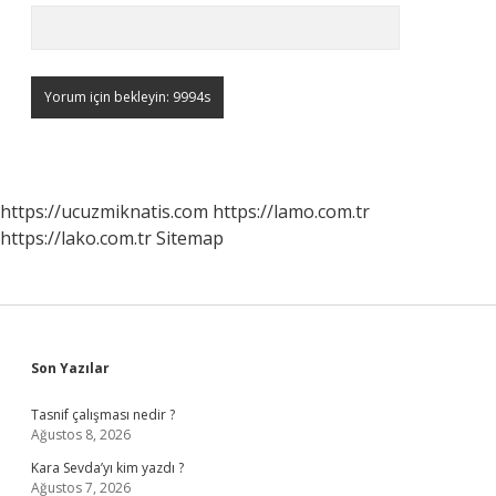
https://ucuzmiknatis.com
https://lamo.com.tr
https://lako.com.tr
Sitemap
Sidebar
Son Yazılar
Tasnif çalışması nedir ?
Ağustos 8, 2026
Kara Sevda’yı kim yazdı ?
Ağustos 7, 2026