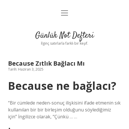
menüyü
Anasayfa
aç
Gizlilik Politikası
Günlük Not Defteri
Yasal Uyarı
İlginç satırlarla farklı bir keşif.
Hakkımızda
Because Zıtlık Bağlacı Mı
Tarih: Haziran 3, 2025
Because ne bağlacı?
“Bir cümlede neden-sonuç ilişkisini ifade etmenin sık
kullanılan bir bir birleşim olduğunu söylediğimiz
için” İngilizce olarak, “Çünkü … …